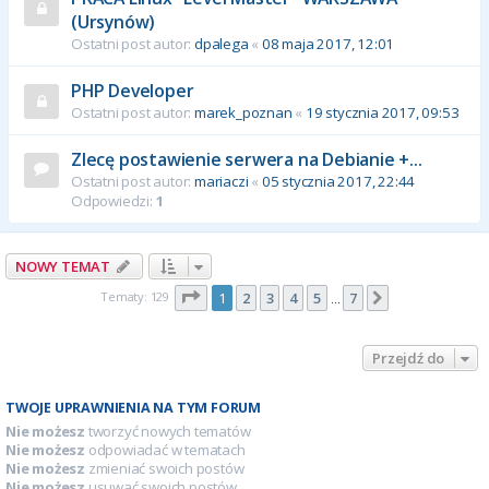
(Ursynów)
Ostatni post autor:
dpalega
«
08 maja 2017, 12:01
PHP Developer
Ostatni post autor:
marek_poznan
«
19 stycznia 2017, 09:53
Zlecę postawienie serwera na Debianie +...
Ostatni post autor:
mariaczi
«
05 stycznia 2017, 22:44
Odpowiedzi:
1
NOWY TEMAT
Strona
1
z
7
Tematy: 129
1
2
3
4
5
7
Następna
…
Przejdź do
TWOJE UPRAWNIENIA NA TYM FORUM
Nie możesz
tworzyć nowych tematów
Nie możesz
odpowiadać w tematach
Nie możesz
zmieniać swoich postów
Nie możesz
usuwać swoich postów