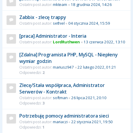
Ostatni post autor:
mkteam
«
18 grudnia 2024, 14:26
Zabbix - zlecę trappy
Ostatni post autor:
sethiel
«
04 stycznia 2024, 15:59
[praca] Administrator - Interia
Ostatni post autor:
LordRuthwen
«
13 czerwca 2022, 13:10
[Zdalna] Programista PHP, MySQL - Niepłeny
wymiar godzin
Ostatni post autor:
mariusz947
«
22 lutego 2022, 01:21
Odpowiedzi:
2
Zlecę/Stała współpraca, Administrator
Serwerów - Kontrakt
Ostatni post autor:
softman
«
26 lipca 2021, 20:10
Odpowiedzi:
3
Potrzebuję pomocy administratora sieci
Ostatni post autor:
mariaczi
«
22 stycznia 2021, 19:50
Odpowiedzi:
1