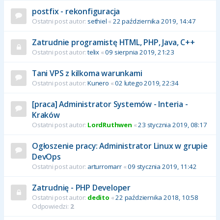
postfix - rekonfiguracja
Ostatni post autor:
sethiel
«
22 października 2019, 14:47
Zatrudnie programistę HTML, PHP, Java, C++
Ostatni post autor:
telix
«
09 sierpnia 2019, 21:23
Tani VPS z kilkoma warunkami
Ostatni post autor:
Kunero
«
02 lutego 2019, 22:34
[praca] Administrator Systemów - Interia -
Kraków
Ostatni post autor:
LordRuthwen
«
23 stycznia 2019, 08:17
Ogłoszenie pracy: Administrator Linux w grupie
DevOps
Ostatni post autor:
arturromarr
«
09 stycznia 2019, 11:42
Zatrudnię - PHP Developer
Ostatni post autor:
dedito
«
22 października 2018, 10:58
Odpowiedzi:
2