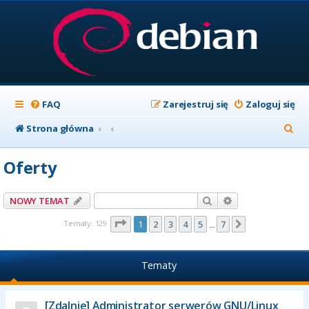
FAQ
Zarejestruj się
Zaloguj się
S
Strona główna
z
Oferty
u
k
Szukaj
Wyszukiwanie z
NOWY TEMAT
a
Strona
1
z
7
Tematy: 129
1
2
3
4
5
7
Następna
…
j
Tematy
[Zdalnie] Administrator serwerów GNU/Linux