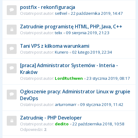
postfix - rekonfiguracja
Ostatni post autor:
sethiel
«
22 października 2019, 14:47
Zatrudnie programistę HTML, PHP, Java, C++
Ostatni post autor:
telix
«
09 sierpnia 2019, 21:23
Tani VPS z kilkoma warunkami
Ostatni post autor:
Kunero
«
02 lutego 2019, 22:34
[praca] Administrator Systemów - Interia -
Kraków
Ostatni post autor:
LordRuthwen
«
23 stycznia 2019, 08:17
Ogłoszenie pracy: Administrator Linux w grupie
DevOps
Ostatni post autor:
arturromarr
«
09 stycznia 2019, 11:42
Zatrudnię - PHP Developer
Ostatni post autor:
dedito
«
22 października 2018, 10:58
Odpowiedzi:
2