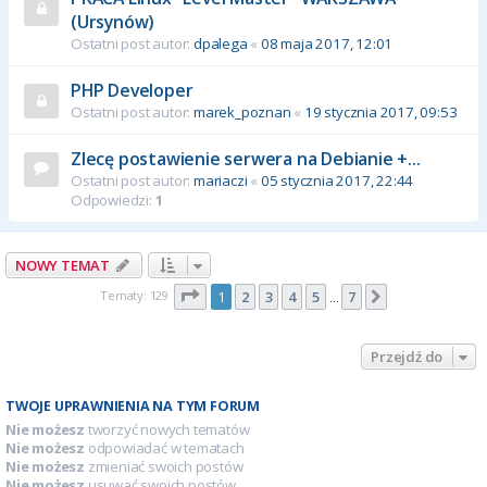
(Ursynów)
Ostatni post autor:
dpalega
«
08 maja 2017, 12:01
PHP Developer
Ostatni post autor:
marek_poznan
«
19 stycznia 2017, 09:53
Zlecę postawienie serwera na Debianie +...
Ostatni post autor:
mariaczi
«
05 stycznia 2017, 22:44
Odpowiedzi:
1
NOWY TEMAT
Strona
1
z
7
Tematy: 129
1
2
3
4
5
7
Następna
…
Przejdź do
TWOJE UPRAWNIENIA NA TYM FORUM
Nie możesz
tworzyć nowych tematów
Nie możesz
odpowiadać w tematach
Nie możesz
zmieniać swoich postów
Nie możesz
usuwać swoich postów