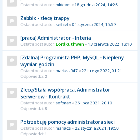
Ostatni post autor:
mkteam
«
18 grudnia 2024, 14:26
Zabbix - zlecę trappy
Ostatni post autor:
sethiel
«
04 stycznia 2024, 15:59
[praca] Administrator - Interia
Ostatni post autor:
LordRuthwen
«
13 czerwca 2022, 13:10
[Zdalna] Programista PHP, MySQL - Niepłeny
wymiar godzin
Ostatni post autor:
mariusz947
«
22 lutego 2022, 01:21
Odpowiedzi:
2
Zlecę/Stała współpraca, Administrator
Serwerów - Kontrakt
Ostatni post autor:
softman
«
26 lipca 2021, 20:10
Odpowiedzi:
3
Potrzebuję pomocy administratora sieci
Ostatni post autor:
mariaczi
«
22 stycznia 2021, 19:50
Odpowiedzi:
1