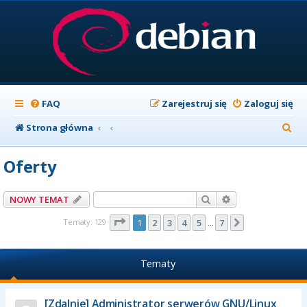
FAQ
Zarejestruj się
Zaloguj się
S
Strona główna
z
Oferty
u
k
Szukaj
Wyszukiwanie z
NOWY TEMAT
a
Strona
1
z
7
Tematy: 129
1
2
3
4
5
7
Następna
…
j
Tematy
[Zdalnie] Administrator serwerów GNU/Linux