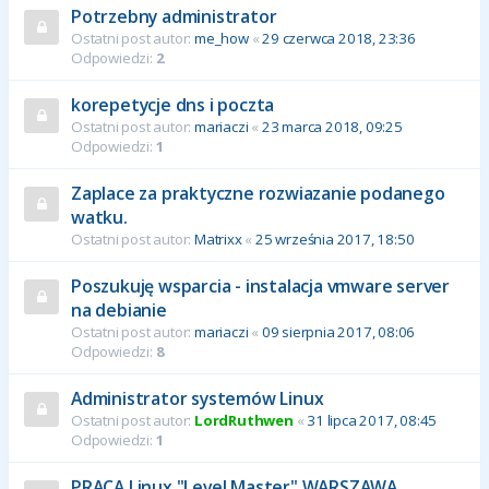
Potrzebny administrator
Ostatni post autor:
me_how
«
29 czerwca 2018, 23:36
Odpowiedzi:
2
korepetycje dns i poczta
Ostatni post autor:
mariaczi
«
23 marca 2018, 09:25
Odpowiedzi:
1
Zaplace za praktyczne rozwiazanie podanego
watku.
Ostatni post autor:
Matrixx
«
25 września 2017, 18:50
Poszukuję wsparcia - instalacja vmware server
na debianie
Ostatni post autor:
mariaczi
«
09 sierpnia 2017, 08:06
Odpowiedzi:
8
Administrator systemów Linux
Ostatni post autor:
LordRuthwen
«
31 lipca 2017, 08:45
Odpowiedzi:
1
PRACA Linux "Level Master" WARSZAWA