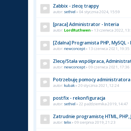
Zabbix - zlecę trappy
autor:
sethiel
» 04 stycznia 2024, 15:59
[praca] Administrator - Interia
autor:
LordRuthwen
» 13 czerwca 2022, 13
[Zdalna] Programista PHP, MySQL -
autor:
newconcept
» 13 czerwca 2021, 19:35
Zlecę/Stała współpraca, Administr
autor:
newconcept
» 09 czerwca 2021, 17:36
Potrzebuję pomocy administratora 
autor:
kubak
» 20 stycznia 2021, 12:24
postfix - rekonfiguracja
autor:
sethiel
» 22 października 2019, 14:47
Zatrudnie programistę HTML, PHP, 
autor:
telix
» 09 sierpnia 2019, 21:23