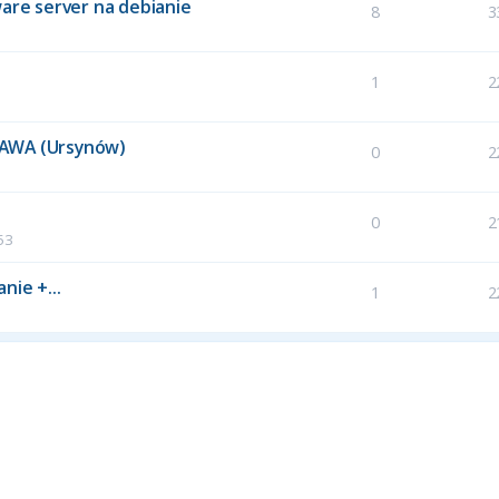
ware server na debianie
8
3
1
2
ZAWA (Ursynów)
0
2
0
2
53
nie +...
1
2