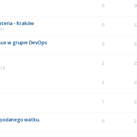
0
2
nteria - Kraków
0
2
:17
inux w grupie DevOps
0
2
2
2
:18
2
2
1
2
e podanego watku.
0
2