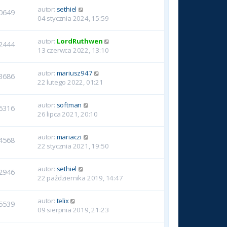
autor:
sethiel
0649
04 stycznia 2024, 15:59
autor:
LordRuthwen
2444
13 czerwca 2022, 13:10
autor:
mariusz947
3686
22 lutego 2022, 01:21
autor:
softman
6316
26 lipca 2021, 20:10
autor:
mariaczi
4568
22 stycznia 2021, 19:50
autor:
sethiel
2946
22 października 2019, 14:47
autor:
telix
5539
09 sierpnia 2019, 21:23