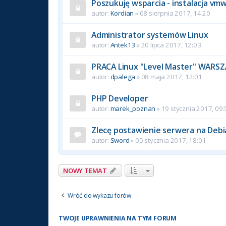
Poszukuję wsparcia - instalacja vm
autor:
Kordian
» 08 sierpnia 2017, 14:20
Administrator systemów Linux
autor:
Antek13
» 20 lipca 2017, 12:03
PRACA Linux "Level Master" WARS
autor:
dpalega
» 08 maja 2017, 12:01
PHP Developer
autor:
marek_poznan
» 19 stycznia 2017, 09:
Zlecę postawienie serwera na Debia
autor:
Sword
» 05 stycznia 2017, 18:01
NOWY TEMAT
Wróć do wykazu forów
TWOJE UPRAWNIENIA NA TYM FORUM