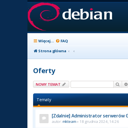
Więcej…
FAQ
Strona główna
Oferty
Szuk
NOWY TEMAT
Tematy
[Zdalnie] Administrator serwerów 
autor:
mkteam
» 18 grudnia 2024, 14:26