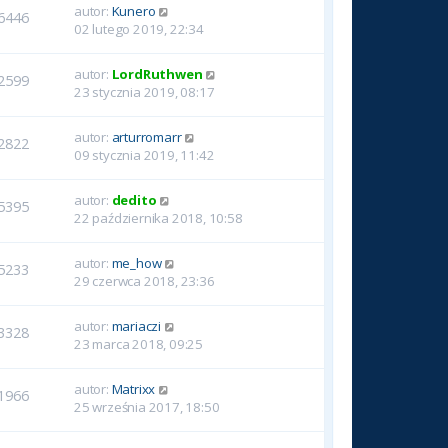
autor:
Kunero
6446
02 lutego 2019, 22:34
autor:
LordRuthwen
2599
23 stycznia 2019, 08:17
autor:
arturromarr
2822
09 stycznia 2019, 11:42
autor:
dedito
5395
22 października 2018, 10:58
autor:
me_how
5233
29 czerwca 2018, 23:36
autor:
mariaczi
3328
23 marca 2018, 09:25
autor:
Matrixx
1966
25 września 2017, 18:50