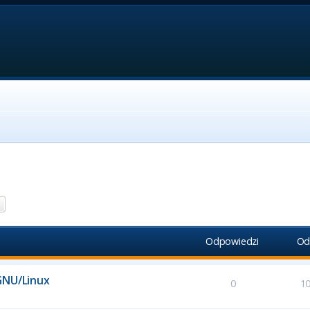
aj
Wyszukiwanie zaawansowane
Odpowiedzi
Od
GNU/Linux
0
1