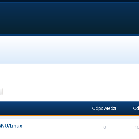
aj
Wyszukiwanie zaawansowane
Odpowiedzi
Od
GNU/Linux
0
1