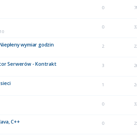
0
7
0
3
:10
 Niepłeny wymiar godzin
2
2
ator Serwerów - Kontrakt
3
2
sieci
1
2
0
3
Java, C++
0
2