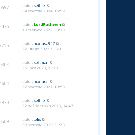
autor:
sethiel
0697
04 stycznia 2024, 15:59
autor:
LordRuthwen
2476
13 czerwca 2022, 13:10
autor:
mariusz947
3715
22 lutego 2022, 01:21
autor:
softman
6363
26 lipca 2021, 20:10
autor:
mariaczi
4604
22 stycznia 2021, 19:50
autor:
sethiel
2970
22 października 2019, 14:47
autor:
telix
5569
09 sierpnia 2019, 21:23