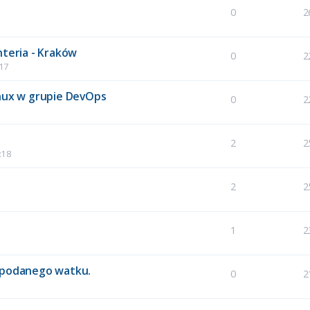
0
2
nteria - Kraków
0
2
:17
inux w grupie DevOps
0
2
2
2
:18
2
2
1
2
e podanego watku.
0
2