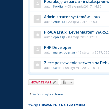
Poszukuję wsparcia - instalacja vm
autor:
Kordian
» 08 sierpnia 2017, 14:20
Administrator systemów Linux
autor:
Antek13
» 20 lipca 2017, 12:03
PRACA Linux "Level Master" WARS
autor:
dpalega
» 08 maja 2017, 12:01
PHP Developer
autor:
marek_poznan
» 19 stycznia 2017, 09:
Zlecę postawienie serwera na Debia
autor:
Sword
» 05 stycznia 2017, 18:01
NOWY TEMAT
Wróć do wykazu forów
TWOJE UPRAWNIENIA NA TYM FORUM