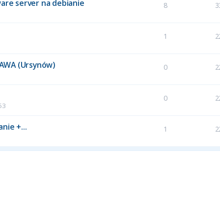
ware server na debianie
8
3
1
2
ZAWA (Ursynów)
0
2
0
2
53
nie +...
1
2