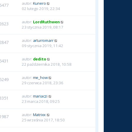
autor:
Kunero
6477
02 lutego 2019, 22:34
autor:
LordRuthwen
2623
23 stycznia 2019, 08:17
autor:
arturromarr
2847
09 stycznia 2019, 11:42
autor:
dedito
5431
22 października 2018, 10:58
autor:
me_how
5249
29 czerwca 2018, 23:36
autor:
mariaczi
3351
23 marca 2018, 09:25
autor:
Matrixx
1987
25 września 2017, 18:50