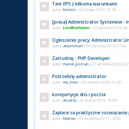
Tani VPS z kilkoma warunkami
autor:
Kunero
» 02 lutego 2019, 22:34
[praca] Administrator Systemów - I
autor:
LordRuthwen
» 23 stycznia 2019, 08
Ogłoszenie pracy: Administrator L
autor:
arturromarr
» 09 stycznia 2019, 11:42
Zatrudnię - PHP Developer
autor:
marek_poznan
» 21 września 2016, 07
Potrzebny administrator
autor:
me_how
» 26 czerwca 2018, 22:36
korepetycje dns i poczta
autor:
druskfa
» 22 marca 2018, 15:09
Zaplace za praktyczne rozwiazani
autor:
Matrixx
» 25 września 2017, 18:50