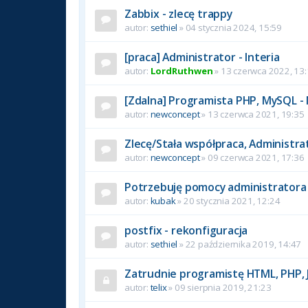
Zabbix - zlecę trappy
autor:
sethiel
» 04 stycznia 2024, 15:59
[praca] Administrator - Interia
autor:
LordRuthwen
» 13 czerwca 2022, 13
[Zdalna] Programista PHP, MySQL -
autor:
newconcept
» 13 czerwca 2021, 19:35
Zlecę/Stała współpraca, Administr
autor:
newconcept
» 09 czerwca 2021, 17:36
Potrzebuję pomocy administratora 
autor:
kubak
» 20 stycznia 2021, 12:24
postfix - rekonfiguracja
autor:
sethiel
» 22 października 2019, 14:47
Zatrudnie programistę HTML, PHP, 
autor:
telix
» 09 sierpnia 2019, 21:23