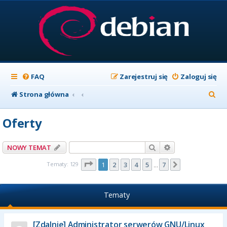
FAQ
Zarejestruj się
Zaloguj się
S
Strona główna
z
Oferty
u
k
Szukaj
Wyszukiwanie z
NOWY TEMAT
a
Strona
1
z
7
Tematy: 129
1
2
3
4
5
7
Następna
…
j
Tematy
[Zdalnie] Administrator serwerów GNU/Linux