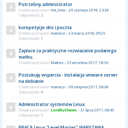
Potrzebny administrator
Ostatni post autor:
me_how
«
29 czerwca 2018, 23:36
Odpowiedzi:
2
korepetycje dns i poczta
Ostatni post autor:
mariaczi
«
23 marca 2018, 09:25
Odpowiedzi:
1
Zaplace za praktyczne rozwiazanie podanego
watku.
Ostatni post autor:
Matrixx
«
25 września 2017, 18:50
Poszukuję wsparcia - instalacja vmware server
na debianie
Ostatni post autor:
mariaczi
«
09 sierpnia 2017, 08:06
Odpowiedzi:
8
Administrator systemów Linux
Ostatni post autor:
LordRuthwen
«
31 lipca 2017, 08:45
Odpowiedzi:
1
PRACA Linux "Level Master" WARSZAWA