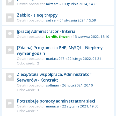
Ostatni post autor:
mkteam
«
18 grudnia 2024, 14:26
Zabbix - zlecę trappy
Ostatni post autor:
sethiel
«
04 stycznia 2024, 15:59
[praca] Administrator - Interia
Ostatni post autor:
LordRuthwen
«
13 czerwca 2022, 13:10
[Zdalna] Programista PHP, MySQL - Niepłeny
wymiar godzin
Ostatni post autor:
mariusz947
«
22 lutego 2022, 01:21
Odpowiedzi:
2
Zlecę/Stała współpraca, Administrator
Serwerów - Kontrakt
Ostatni post autor:
softman
«
26 lipca 2021, 20:10
Odpowiedzi:
3
Potrzebuję pomocy administratora sieci
Ostatni post autor:
mariaczi
«
22 stycznia 2021, 19:50
Odpowiedzi:
1