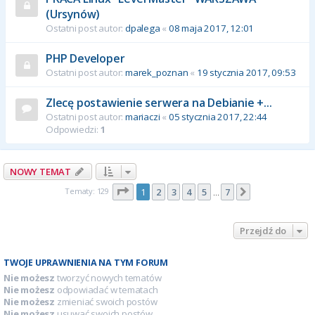
(Ursynów)
Ostatni post autor:
dpalega
«
08 maja 2017, 12:01
PHP Developer
Ostatni post autor:
marek_poznan
«
19 stycznia 2017, 09:53
Zlecę postawienie serwera na Debianie +...
Ostatni post autor:
mariaczi
«
05 stycznia 2017, 22:44
Odpowiedzi:
1
NOWY TEMAT
Strona
1
z
7
Tematy: 129
1
2
3
4
5
7
Następna
…
Przejdź do
TWOJE UPRAWNIENIA NA TYM FORUM
Nie możesz
tworzyć nowych tematów
Nie możesz
odpowiadać w tematach
Nie możesz
zmieniać swoich postów
Nie możesz
usuwać swoich postów