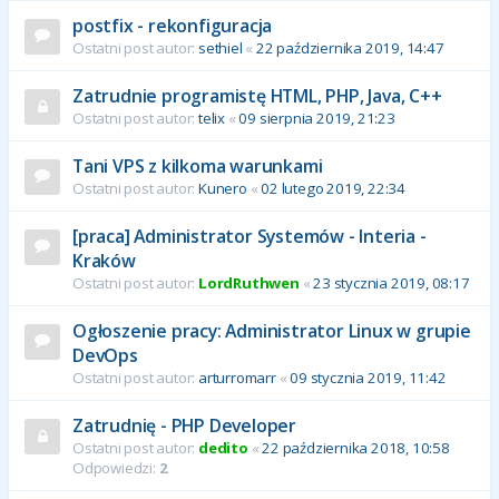
postfix - rekonfiguracja
Ostatni post autor:
sethiel
«
22 października 2019, 14:47
Zatrudnie programistę HTML, PHP, Java, C++
Ostatni post autor:
telix
«
09 sierpnia 2019, 21:23
Tani VPS z kilkoma warunkami
Ostatni post autor:
Kunero
«
02 lutego 2019, 22:34
[praca] Administrator Systemów - Interia -
Kraków
Ostatni post autor:
LordRuthwen
«
23 stycznia 2019, 08:17
Ogłoszenie pracy: Administrator Linux w grupie
DevOps
Ostatni post autor:
arturromarr
«
09 stycznia 2019, 11:42
Zatrudnię - PHP Developer
Ostatni post autor:
dedito
«
22 października 2018, 10:58
Odpowiedzi:
2