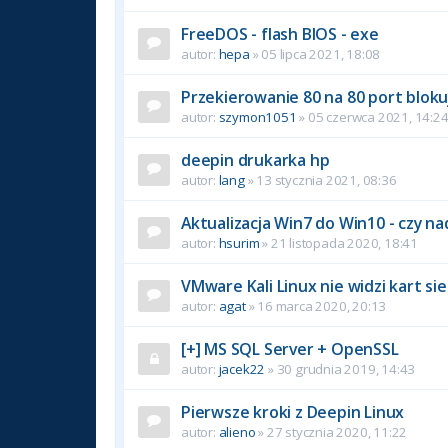
FreeDOS - flash BIOS - exe
autor:
hepa
» 05 lipca 2021, 18:08
Przekierowanie 80 na 80 port bloku
autor:
szymon1051
» 05 czerwca 2021, 14:2
deepin drukarka hp
autor:
lang
» 13 stycznia 2021, 08:36
Aktualizacja Win7 do Win10 - czy n
autor:
hsurim
» 21 listopada 2020, 18:41
VMware Kali Linux nie widzi kart si
autor:
agat
» 16 marca 2020, 20:13
[+] MS SQL Server + OpenSSL
autor:
jacek22
» 30 grudnia 2019, 14:43
Pierwsze kroki z Deepin Linux
autor:
alieno
» 27 stycznia 2020, 11:22