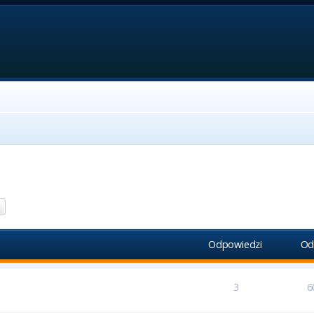
aj
Wyszukiwanie zaawansowane
Odpowiedzi
Od
3
6
5