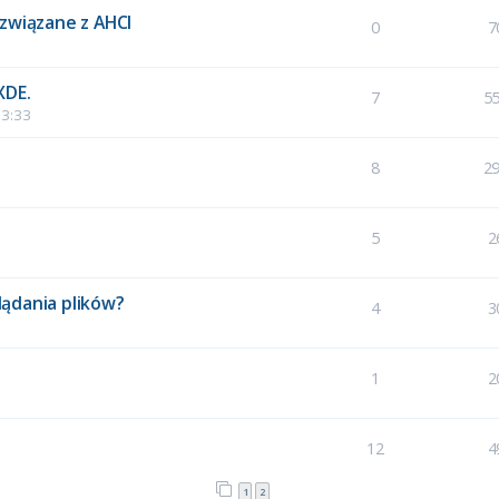
 związane z AHCI
0
7
XDE.
7
5
13:33
8
2
5
2
glądania plików?
4
3
1
2
12
4
1
2