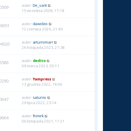
autor:
De_sant
0509
15 września 2008, 17:18
autor:
dawideo
59051
12 czerwca 2026, 21:40
autor:
arturromarr
94520
26 listopada 2023, 21:38
autor:
dedito
6586
09 marca 2023, 05:11
autor:
Yampress
0290
13 grudnia 2022, 19:06
autor:
saturno
0647
29 lipca 2022, 23:14
autor:
fnmirk
9664
06 listopada 2021, 11:21