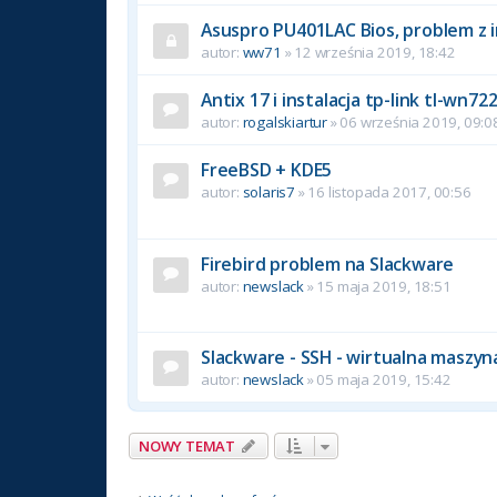
Asuspro PU401LAC Bios, problem z i
autor:
ww71
» 12 września 2019, 18:42
Antix 17 i instalacja tp-link tl-wn72
autor:
rogalskiartur
» 06 września 2019, 09:0
FreeBSD + KDE5
autor:
solaris7
» 16 listopada 2017, 00:56
Firebird problem na Slackware
autor:
newslack
» 15 maja 2019, 18:51
Slackware - SSH - wirtualna maszy
autor:
newslack
» 05 maja 2019, 15:42
NOWY TEMAT