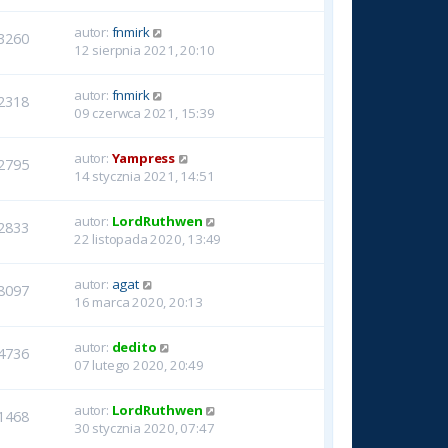
autor:
fnmirk
3260
12 sierpnia 2021, 20:10
autor:
fnmirk
2318
09 czerwca 2021, 15:39
autor:
Yampress
2795
14 stycznia 2021, 14:51
autor:
LordRuthwen
2833
22 listopada 2020, 13:49
autor:
agat
8097
16 marca 2020, 20:13
autor:
dedito
4736
07 lutego 2020, 20:49
autor:
LordRuthwen
1468
30 stycznia 2020, 07:47