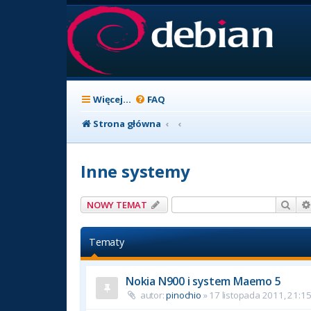
Więcej…
FAQ
Strona główna
Inne systemy
Szuk
NOWY TEMAT
Tematy
Nokia N900 i system Maemo 5
autor:
pinochio
» 17 listopada 2011, 21:1