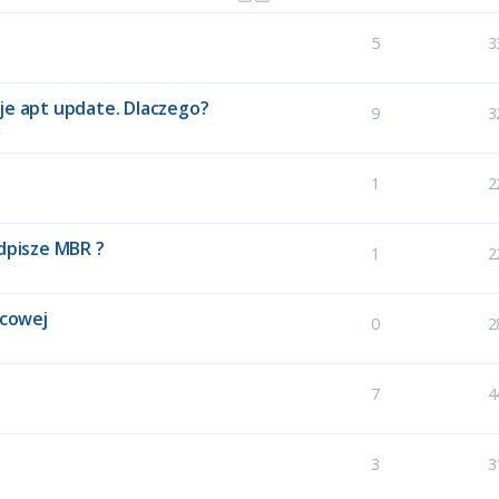
5
3
je apt update. Dlaczego?
9
3
4
1
2
adpisze MBR ?
1
2
ecowej
0
2
7
4
3
3