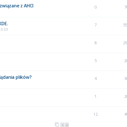
 związane z AHCI
0
7
XDE.
7
5
13:33
8
2
5
2
glądania plików?
4
3
1
2
12
4
1
2