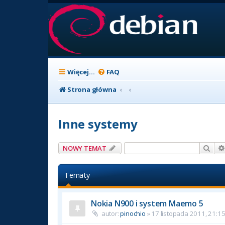
Więcej…
FAQ
Strona główna
Inne systemy
Szuk
NOWY TEMAT
Tematy
Nokia N900 i system Maemo 5
autor:
pinochio
» 17 listopada 2011, 21:1