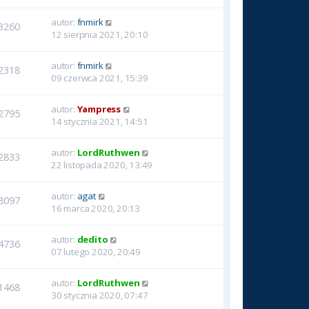
autor:
fnmirk
3260
12 sierpnia 2021, 20:10
autor:
fnmirk
2318
09 czerwca 2021, 15:39
autor:
Yampress
2795
14 stycznia 2021, 14:51
autor:
LordRuthwen
2833
22 listopada 2020, 13:49
autor:
agat
8097
16 marca 2020, 20:13
autor:
dedito
4736
07 lutego 2020, 20:49
autor:
LordRuthwen
1468
30 stycznia 2020, 07:47