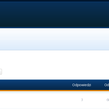
aj
Wyszukiwanie zaawansowane
Odpowiedzi
Od
3
6
5