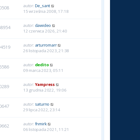
autor:
De_sant
0508
15 września 2008, 17:18
autor:
dawideo
58954
12 czerwca 2026, 21:40
autor:
arturromarr
94519
26 listopada 2023, 21:38
autor:
dedito
6586
09 marca 2023, 05:11
autor:
Yampress
0289
13 grudnia 2022, 19:06
autor:
saturno
0647
29 lipca 2022, 23:14
autor:
fnmirk
9662
06 listopada 2021, 11:21