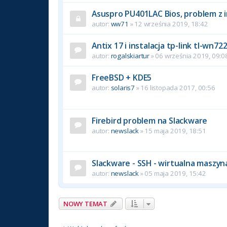
Asuspro PU401LAC Bios, problem z i
autor:
ww71
» 12 września 2019, 18:42
Antix 17 i instalacja tp-link tl-wn72
autor:
rogalskiartur
» 06 września 2019, 09:0
FreeBSD + KDE5
autor:
solaris7
» 16 listopada 2017, 00:56
Firebird problem na Slackware
autor:
newslack
» 15 maja 2019, 18:51
Slackware - SSH - wirtualna maszy
autor:
newslack
» 05 maja 2019, 15:42
NOWY TEMAT