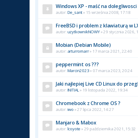
Windows XP - maść na dolegliwosci
autor:
De_sant
» 15 września 2008, 17:18
FreeBSD i problem z klawiaturą w L
autor:
uzytkownikNOWY
» 29 stycznia 2026, 
Mobian (Debian Mobile)
autor:
arturromarr
» 17 marca 2021, 22:40
peppermint os ???
autor:
Marcin2023
» 07 marca 2023, 20:24
Jaki najlepiej Live CD Linux do prze
autor:
INITIAL
» 19 listopada 2022, 19:34
Chromebook z Chrome OS ?
autor:
iwo
» 27 lipca 2022, 14:27
Manjaro & Mabox
autor:
lcoyote
» 29 października 2021, 15:32