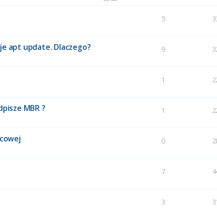
5
3
je apt update. Dlaczego?
9
3
4
1
2
adpisze MBR ?
1
2
ecowej
0
2
7
4
3
3