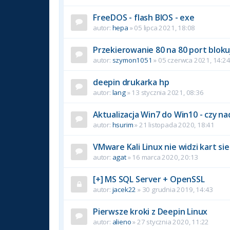
FreeDOS - flash BIOS - exe
autor:
hepa
» 05 lipca 2021, 18:08
Przekierowanie 80 na 80 port bloku
autor:
szymon1051
» 05 czerwca 2021, 14:2
deepin drukarka hp
autor:
lang
» 13 stycznia 2021, 08:36
Aktualizacja Win7 do Win10 - czy n
autor:
hsurim
» 21 listopada 2020, 18:41
VMware Kali Linux nie widzi kart si
autor:
agat
» 16 marca 2020, 20:13
[+] MS SQL Server + OpenSSL
autor:
jacek22
» 30 grudnia 2019, 14:43
Pierwsze kroki z Deepin Linux
autor:
alieno
» 27 stycznia 2020, 11:22