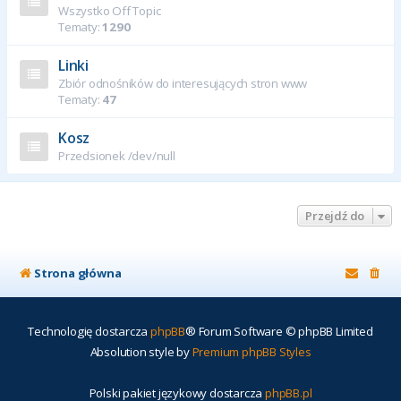
Wszystko Off Topic
Tematy:
1290
Linki
Zbiór odnośników do interesujących stron www
Tematy:
47
Kosz
Przedsionek /dev/null
Przejdź do
Strona główna
Technologię dostarcza
phpBB
® Forum Software © phpBB Limited
Absolution style by
Premium phpBB Styles
Polski pakiet językowy dostarcza
phpBB.pl