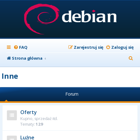
FAQ
Zarejestruj się
Zaloguj się
S
Strona główna
z
Inne
u
k
Forum
a
j
Oferty
Kupno, sprzedaż itd.
Tematy:
129
Luźne