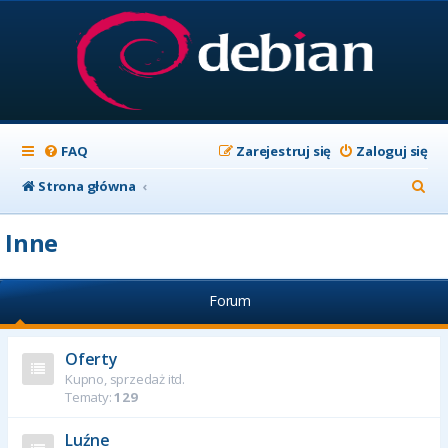
FAQ
Zarejestruj się
Zaloguj się
S
Strona główna
z
Inne
u
k
Forum
a
j
Oferty
Kupno, sprzedaż itd.
Tematy:
129
Luźne