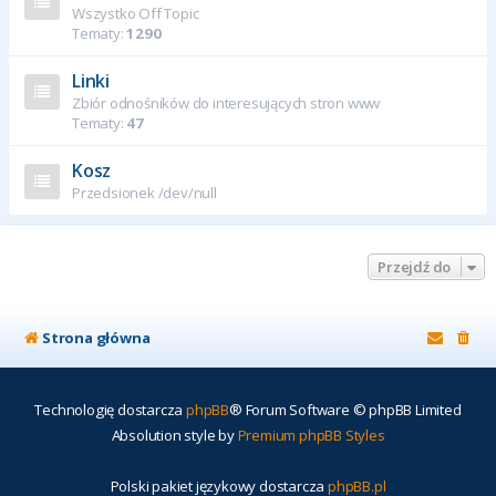
Wszystko Off Topic
Tematy:
1290
Linki
Zbiór odnośników do interesujących stron www
Tematy:
47
Kosz
Przedsionek /dev/null
Przejdź do
Strona główna
Technologię dostarcza
phpBB
® Forum Software © phpBB Limited
Absolution style by
Premium phpBB Styles
Polski pakiet językowy dostarcza
phpBB.pl