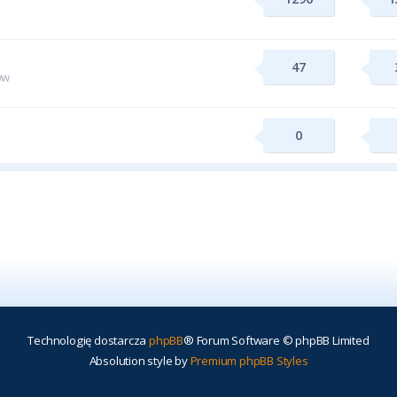
47
ww
0
Technologię dostarcza
phpBB
® Forum Software © phpBB Limited
Absolution style by
Premium phpBB Styles