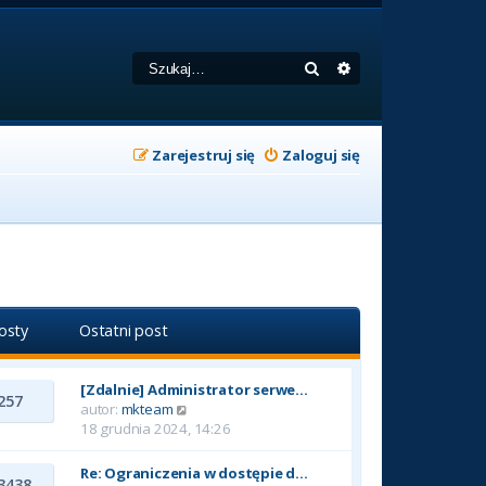
Szukaj
Wyszukiwanie zaa
Zarejestruj się
Zaloguj się
osty
Ostatni post
[Zdalnie] Administrator serwe…
257
W
autor:
mkteam
y
18 grudnia 2024, 14:26
ś
w
Re: Ograniczenia w dostępie d…
3438