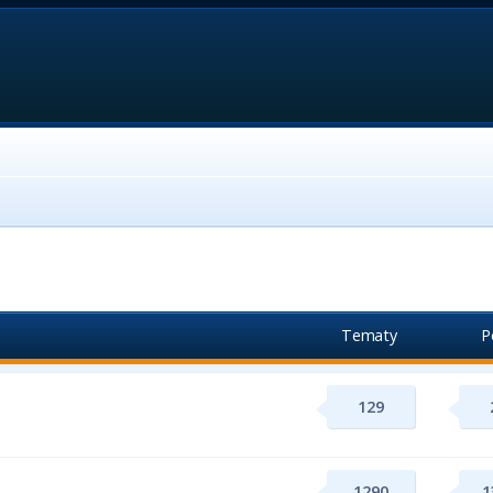
Tematy
P
129
1290
1