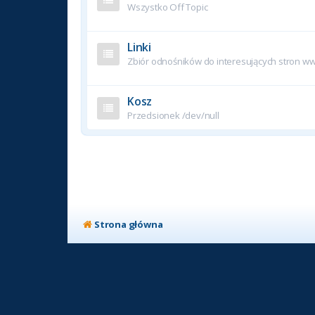
Wszystko Off Topic
Linki
Zbiór odnośników do interesujących stron w
Kosz
Przedsionek /dev/null
Strona główna