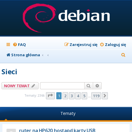
FAQ
Zarejestruj się
Zaloguj się
S
Strona główna
z
Sieci
u
k
Szukaj
Wyszukiwanie z
NOWY TEMAT
a
Strona
1
z
119
Tematy: 2366
1
2
3
4
5
119
Następna
…
j
Tematy
ruter na HP620 hostapd karty USB