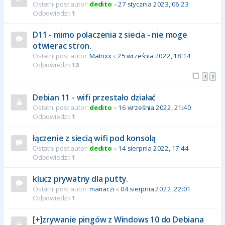
Ostatni post autor:
dedito
«
27 stycznia 2023, 06:23
Odpowiedzi:
1
D11 - mimo polaczenia z siecia - nie moge
otwierac stron.
Ostatni post autor:
Matrixx
«
25 września 2022, 18:14
Odpowiedzi:
13
1
2
Debian 11 - wifi przestało działać
Ostatni post autor:
dedito
«
16 września 2022, 21:40
Odpowiedzi:
1
łączenie z siecią wifi pod konsolą
Ostatni post autor:
dedito
«
14 sierpnia 2022, 17:44
Odpowiedzi:
1
klucz prywatny dla putty.
Ostatni post autor:
mariaczi
«
04 sierpnia 2022, 22:01
Odpowiedzi:
1
[+]zrywanie pingów z Windows 10 do Debiana