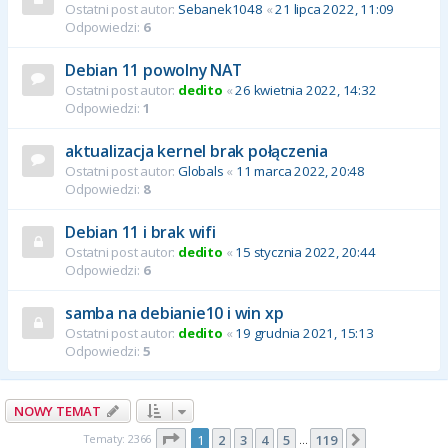
Ostatni post autor:
Sebanek1048
«
21 lipca 2022, 11:09
Odpowiedzi:
6
Debian 11 powolny NAT
Ostatni post autor:
dedito
«
26 kwietnia 2022, 14:32
Odpowiedzi:
1
aktualizacja kernel brak połączenia
Ostatni post autor:
Globals
«
11 marca 2022, 20:48
Odpowiedzi:
8
Debian 11 i brak wifi
Ostatni post autor:
dedito
«
15 stycznia 2022, 20:44
Odpowiedzi:
6
samba na debianie10 i win xp
Ostatni post autor:
dedito
«
19 grudnia 2021, 15:13
Odpowiedzi:
5
NOWY TEMAT
Strona
1
z
119
Tematy: 2366
1
2
3
4
5
119
Następna
…