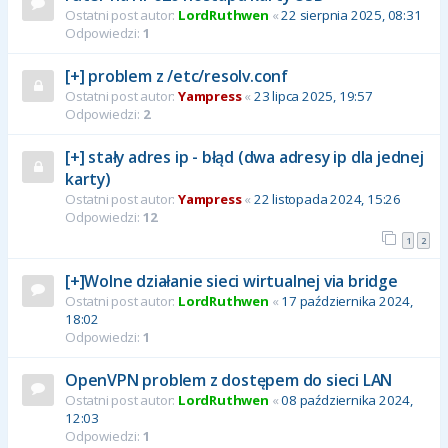
Ostatni post autor:
LordRuthwen
«
22 sierpnia 2025, 08:31
Odpowiedzi:
1
[+] problem z /etc/resolv.conf
Ostatni post autor:
Yampress
«
23 lipca 2025, 19:57
Odpowiedzi:
2
[+] stały adres ip - błąd (dwa adresy ip dla jednej
karty)
Ostatni post autor:
Yampress
«
22 listopada 2024, 15:26
Odpowiedzi:
12
1
2
[+]Wolne działanie sieci wirtualnej via bridge
Ostatni post autor:
LordRuthwen
«
17 października 2024,
18:02
Odpowiedzi:
1
OpenVPN problem z dostępem do sieci LAN
Ostatni post autor:
LordRuthwen
«
08 października 2024,
12:03
Odpowiedzi:
1