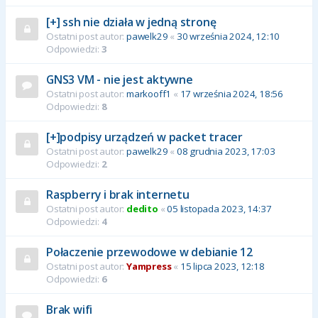
[+] ssh nie działa w jedną stronę
Ostatni post autor:
pawelk29
«
30 września 2024, 12:10
Odpowiedzi:
3
GNS3 VM - nie jest aktywne
Ostatni post autor:
markooff1
«
17 września 2024, 18:56
Odpowiedzi:
8
[+]podpisy urządzeń w packet tracer
Ostatni post autor:
pawelk29
«
08 grudnia 2023, 17:03
Odpowiedzi:
2
Raspberry i brak internetu
Ostatni post autor:
dedito
«
05 listopada 2023, 14:37
Odpowiedzi:
4
Połaczenie przewodowe w debianie 12
Ostatni post autor:
Yampress
«
15 lipca 2023, 12:18
Odpowiedzi:
6
Brak wifi