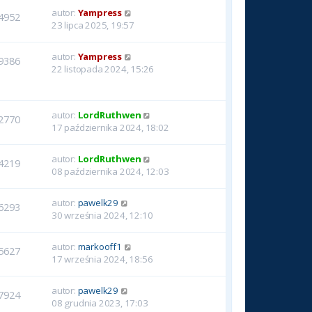
autor:
Yampress
4952
23 lipca 2025, 19:57
autor:
Yampress
9386
22 listopada 2024, 15:26
autor:
LordRuthwen
2770
17 października 2024, 18:02
autor:
LordRuthwen
4219
08 października 2024, 12:03
autor:
pawelk29
6293
30 września 2024, 12:10
autor:
markooff1
5627
17 września 2024, 18:56
autor:
pawelk29
7924
08 grudnia 2023, 17:03