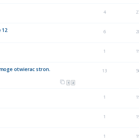
4
2
 12
6
2
1
1
e moge otwierac stron.
13
5
1
2
1
1
1
1
1
1