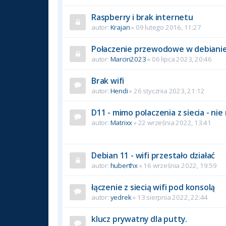
Raspberry i brak internetu
autor:
Krajan
» 09 lutego 2016, 11:27
Połaczenie przewodowe w debianie
autor:
Marcin2023
» 06 lipca 2023, 20:46
Brak wifi
autor:
Hendi
» 26 stycznia 2023, 21:12
D11 - mimo polaczenia z siecia - ni
autor:
Matrixx
» 22 września 2022, 13:41
Debian 11 - wifi przestało działać
autor:
huberthx
» 16 września 2022, 19:59
łączenie z siecią wifi pod konsolą
autor:
yedrek
» 13 sierpnia 2022, 22:44
klucz prywatny dla putty.