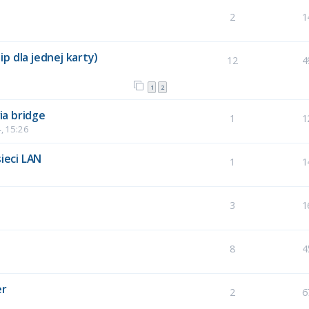
2
1
 ip dla jednej karty)
12
4
1
2
via bridge
1
1
, 15:26
ieci LAN
1
1
3
1
8
4
er
2
6