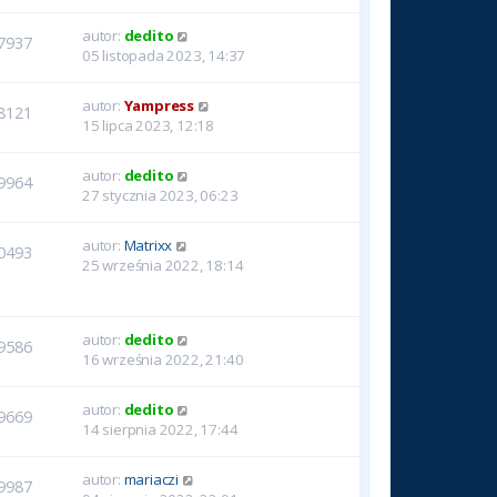
autor:
dedito
7937
05 listopada 2023, 14:37
autor:
Yampress
8121
15 lipca 2023, 12:18
autor:
dedito
9964
27 stycznia 2023, 06:23
autor:
Matrixx
0493
25 września 2022, 18:14
autor:
dedito
9586
16 września 2022, 21:40
autor:
dedito
9669
14 sierpnia 2022, 17:44
autor:
mariaczi
9987