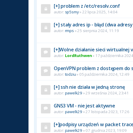
[+] problem z /etc/resolv.conf
autor:
sp5smy
» 22 lipca 2025, 14:04
[+] stały adres ip - błąd (dwa adresy
autor:
rmps
» 25 sierpnia 2024, 11:19
[+]Wolne działanie sieci wirtualnej 
autor:
LordRuthwen
» 17 października 2024
OpenVPN problem z dostępem do s
autor:
todziu
» 05 października 2024, 12:49
[+] ssh nie działa w jedną stronę
autor:
pawelk29
» 29 września 2024, 23:41
GNS3 VM - nie jest aktywne
autor:
pawelk29
» 27 listopada 2023, 17:26
[+]podpisy urządzeń w packet trac
autor:
pawelk29
» 07 grudnia 2023, 19:09