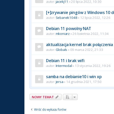
autor:
jacekj11
» 20 lipca 2022, 10:30
[+]zrywanie pingów z Windows 10 
autor:
Sebanek1048
» 12 lipca 2022, 12:26
Debian 11 powolny NAT
autor:
mkoniarz
» 26 kwietnia 2022, 11:34
aktualizacja kernel brak połączenia
autor:
Globals
» 09 marca 2022, 21:33
Debian 11 i brak wifi
autor:
Intermodal
» 13 stycznia 2022, 19:26
samba na debianie10 i win xp
autor:
jersa
» 14 grudnia 2021, 17:50
NOWY TEMAT
Wróć do wykazu forów