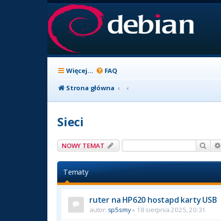
Więcej…
FAQ
Strona główna
Sieci
Szuk
NOWY TEMAT
Tematy
ruter na HP620 hostapd karty USB
autor:
sp5smy
» 18 sierpnia 2025, 20:31