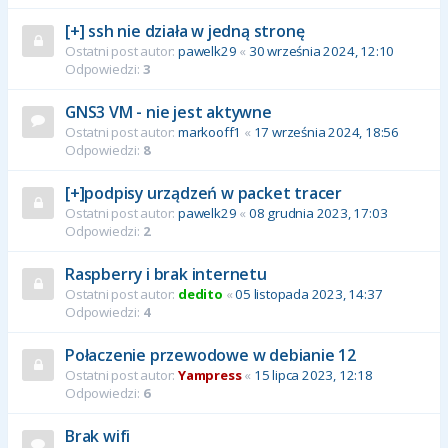
[+] ssh nie działa w jedną stronę
Ostatni post autor:
pawelk29
«
30 września 2024, 12:10
Odpowiedzi:
3
GNS3 VM - nie jest aktywne
Ostatni post autor:
markooff1
«
17 września 2024, 18:56
Odpowiedzi:
8
[+]podpisy urządzeń w packet tracer
Ostatni post autor:
pawelk29
«
08 grudnia 2023, 17:03
Odpowiedzi:
2
Raspberry i brak internetu
Ostatni post autor:
dedito
«
05 listopada 2023, 14:37
Odpowiedzi:
4
Połaczenie przewodowe w debianie 12
Ostatni post autor:
Yampress
«
15 lipca 2023, 12:18
Odpowiedzi:
6
Brak wifi