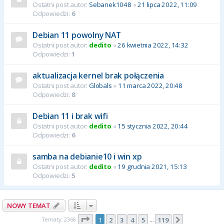
Ostatni post autor:
Sebanek1048
«
21 lipca 2022, 11:09
Odpowiedzi:
6
Debian 11 powolny NAT
Ostatni post autor:
dedito
«
26 kwietnia 2022, 14:32
Odpowiedzi:
1
aktualizacja kernel brak połączenia
Ostatni post autor:
Globals
«
11 marca 2022, 20:48
Odpowiedzi:
8
Debian 11 i brak wifi
Ostatni post autor:
dedito
«
15 stycznia 2022, 20:44
Odpowiedzi:
6
samba na debianie10 i win xp
Ostatni post autor:
dedito
«
19 grudnia 2021, 15:13
Odpowiedzi:
5
NOWY TEMAT
Strona
1
z
119
Tematy: 2366
1
2
3
4
5
119
Następna
…