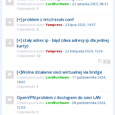
Ostatni post autor:
LordRuthwen
«
22 sierpnia 2025, 08:31
Odpowiedzi:
1
[+] problem z /etc/resolv.conf
Ostatni post autor:
Yampress
«
23 lipca 2025, 19:57
Odpowiedzi:
2
[+] stały adres ip - błąd (dwa adresy ip dla jednej
karty)
Ostatni post autor:
Yampress
«
22 listopada 2024, 15:26
Odpowiedzi:
12
1
2
[+]Wolne działanie sieci wirtualnej via bridge
Ostatni post autor:
LordRuthwen
«
17 października 2024,
18:02
Odpowiedzi:
1
OpenVPN problem z dostępem do sieci LAN
Ostatni post autor:
LordRuthwen
«
08 października 2024,
12:03
Odpowiedzi:
1