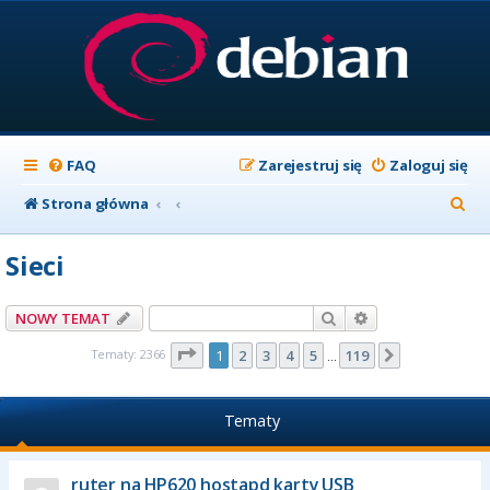
FAQ
Zarejestruj się
Zaloguj się
S
Strona główna
z
Sieci
u
k
Szukaj
Wyszukiwanie z
NOWY TEMAT
a
Strona
1
z
119
Tematy: 2366
1
2
3
4
5
119
Następna
…
j
Tematy
ruter na HP620 hostapd karty USB