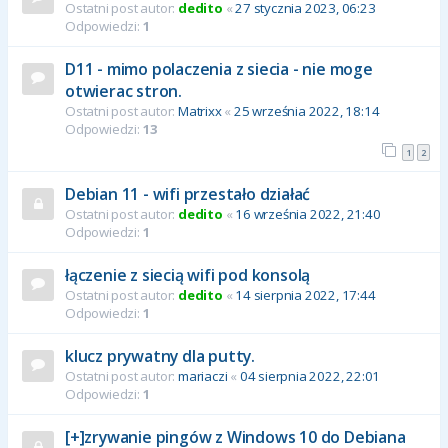
Ostatni post autor:
dedito
«
27 stycznia 2023, 06:23
Odpowiedzi:
1
D11 - mimo polaczenia z siecia - nie moge
otwierac stron.
Ostatni post autor:
Matrixx
«
25 września 2022, 18:14
Odpowiedzi:
13
1
2
Debian 11 - wifi przestało działać
Ostatni post autor:
dedito
«
16 września 2022, 21:40
Odpowiedzi:
1
łączenie z siecią wifi pod konsolą
Ostatni post autor:
dedito
«
14 sierpnia 2022, 17:44
Odpowiedzi:
1
klucz prywatny dla putty.
Ostatni post autor:
mariaczi
«
04 sierpnia 2022, 22:01
Odpowiedzi:
1
[+]zrywanie pingów z Windows 10 do Debiana