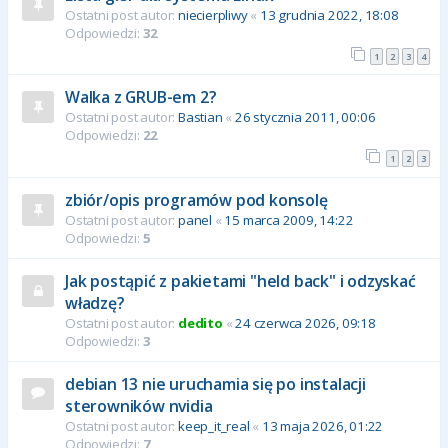
Ostatni post autor:
niecierpliwy
«
13 grudnia 2022, 18:08
Odpowiedzi:
32
1
2
3
4
Walka z GRUB-em 2?
Ostatni post autor:
Bastian
«
26 stycznia 2011, 00:06
Odpowiedzi:
22
1
2
3
zbiór/opis programów pod konsolę
Ostatni post autor:
panel
«
15 marca 2009, 14:22
Odpowiedzi:
5
Jak postąpić z pakietami "held back" i odzyskać
władzę?
Ostatni post autor:
dedito
«
24 czerwca 2026, 09:18
Odpowiedzi:
3
debian 13 nie uruchamia się po instalacji
sterowników nvidia
Ostatni post autor:
keep_it_real
«
13 maja 2026, 01:22
Odpowiedzi:
7