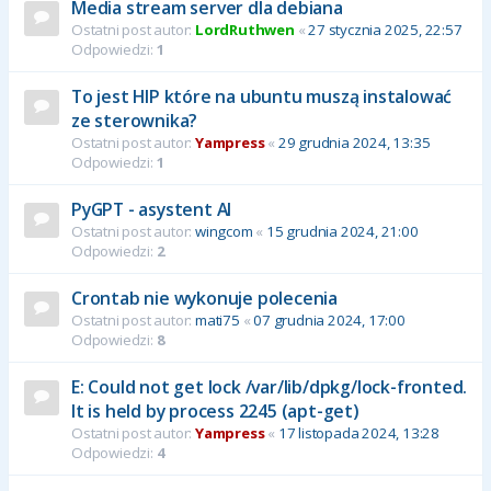
Media stream server dla debiana
Ostatni post autor:
LordRuthwen
«
27 stycznia 2025, 22:57
Odpowiedzi:
1
To jest HIP które na ubuntu muszą instalować
ze sterownika?
Ostatni post autor:
Yampress
«
29 grudnia 2024, 13:35
Odpowiedzi:
1
PyGPT - asystent AI
Ostatni post autor:
wingcom
«
15 grudnia 2024, 21:00
Odpowiedzi:
2
Crontab nie wykonuje polecenia
Ostatni post autor:
mati75
«
07 grudnia 2024, 17:00
Odpowiedzi:
8
E: Could not get lock /var/lib/dpkg/lock-fronted.
It is held by process 2245 (apt-get)
Ostatni post autor:
Yampress
«
17 listopada 2024, 13:28
Odpowiedzi:
4