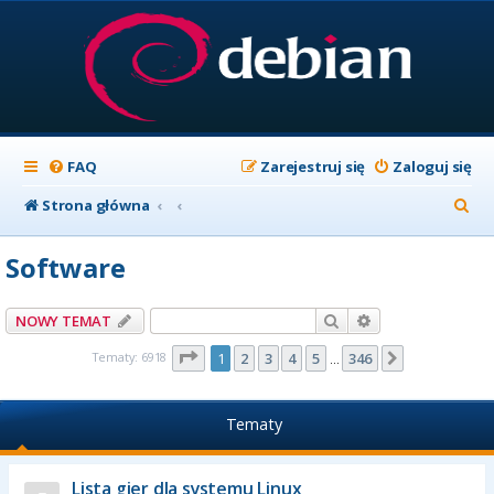
FAQ
Zarejestruj się
Zaloguj się
S
Strona główna
z
Software
u
k
Szukaj
Wyszukiwanie z
NOWY TEMAT
a
Strona
1
z
346
Tematy: 6918
1
2
3
4
5
346
Następna
…
j
Tematy
Lista gier dla systemu Linux