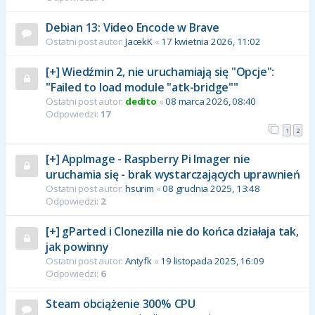
Debian 13: Video Encode w Brave
Ostatni post autor:
JacekK
«
17 kwietnia 2026, 11:02
[+] Wiedźmin 2, nie uruchamiają się "Opcje":
"Failed to load module "atk-bridge""
Ostatni post autor:
dedito
«
08 marca 2026, 08:40
Odpowiedzi:
17
1
2
[+] AppImage - Raspberry Pi Imager nie
uruchamia się - brak wystarczających uprawnień
Ostatni post autor:
hsurim
«
08 grudnia 2025, 13:48
Odpowiedzi:
2
[+] gParted i Clonezilla nie do końca działaja tak,
jak powinny
Ostatni post autor:
Antyfk
«
19 listopada 2025, 16:09
Odpowiedzi:
6
Steam obciążenie 300% CPU