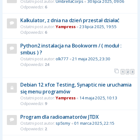
Ostatni post autor:
UmbrellaCorps
«
30 lipca 2025, 09:06
Odpowiedzi:
6
Kalkulator, z dnia na dzień przestał działać
Ostatni post autor:
Yampress
«
23 lipca 2025, 19:55
Odpowiedzi:
6
Python2 instalacja na Bookworm / ( moduł :
smbus ) ?
Ostatni post autor:
olk777
«
21 maja 2025, 23:30
Odpowiedzi:
24
1
2
3
Debian 12 xfce Testing, Synaptic nie uruchamia
się menu programów
Ostatni post autor:
Yampress
«
14 maja 2025, 10:13
Odpowiedzi:
9
Program dla radioamatorów JTDX
Ostatni post autor:
sp5smy
«
01 marca 2025, 22:15
Odpowiedzi:
2