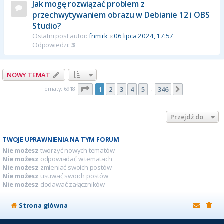
Jak mogę rozwiązać problem z
przechwytywaniem obrazu w Debianie 12 i OBS
Studio?
Ostatni post autor:
fnmirk
«
06 lipca 2024, 17:57
Odpowiedzi:
3
NOWY TEMAT
Strona
1
z
346
Tematy: 6918
1
2
3
4
5
346
Następna
…
Przejdź do
TWOJE UPRAWNIENIA NA TYM FORUM
Nie możesz
tworzyć nowych tematów
Nie możesz
odpowiadać w tematach
Nie możesz
zmieniać swoich postów
Nie możesz
usuwać swoich postów
Nie możesz
dodawać załączników
Strona główna