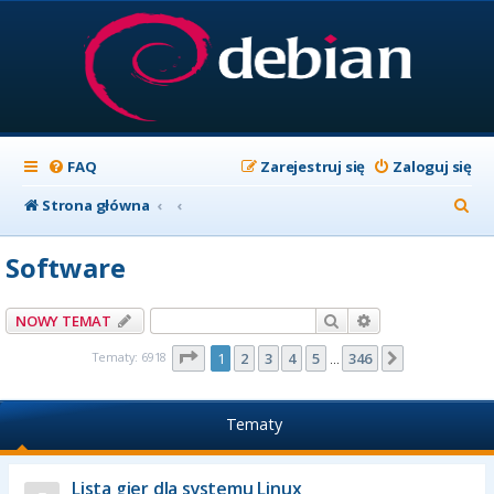
FAQ
Zarejestruj się
Zaloguj się
S
Strona główna
z
Software
u
k
Szukaj
Wyszukiwanie z
NOWY TEMAT
a
Strona
1
z
346
Tematy: 6918
1
2
3
4
5
346
Następna
…
j
Tematy
Lista gier dla systemu Linux