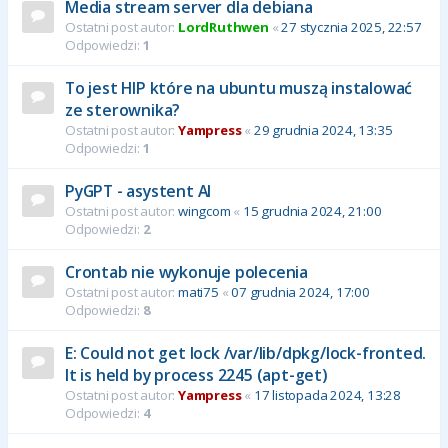
Media stream server dla debiana
Ostatni post autor:
LordRuthwen
«
27 stycznia 2025, 22:57
Odpowiedzi:
1
To jest HIP które na ubuntu muszą instalować
ze sterownika?
Ostatni post autor:
Yampress
«
29 grudnia 2024, 13:35
Odpowiedzi:
1
PyGPT - asystent AI
Ostatni post autor:
wingcom
«
15 grudnia 2024, 21:00
Odpowiedzi:
2
Crontab nie wykonuje polecenia
Ostatni post autor:
mati75
«
07 grudnia 2024, 17:00
Odpowiedzi:
8
E: Could not get lock /var/lib/dpkg/lock-fronted.
It is held by process 2245 (apt-get)
Ostatni post autor:
Yampress
«
17 listopada 2024, 13:28
Odpowiedzi:
4