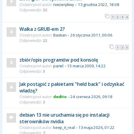
Ostatni post autor:
niecierpliwy
«
13 grudnia 2022, 18:08
Odpowiedzi:
32
1
2
3
4
Walka z GRUB-em 2?
Ostatni post autor:
Bastian
«
26 stycznia 2011, 00:06
Odpowiedzi:
22
1
2
3
zbiór/opis programów pod konsolę
Ostatni post autor:
panel
«
15 marca 2009, 14:22
Odpowiedzi:
5
Jak postąpić z pakietami "held back" i odzyskać
władzę?
Ostatni post autor:
dedito
«
24 czerwca 2026, 09:18
Odpowiedzi:
3
debian 13 nie uruchamia się po instalacji
sterowników nvidia
Ostatni post autor:
keep_it_real
«
13 maja 2026, 01:22
Odpowiedzi:
7