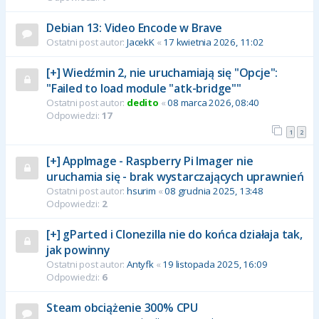
Debian 13: Video Encode w Brave
Ostatni post autor:
JacekK
«
17 kwietnia 2026, 11:02
[+] Wiedźmin 2, nie uruchamiają się "Opcje":
"Failed to load module "atk-bridge""
Ostatni post autor:
dedito
«
08 marca 2026, 08:40
Odpowiedzi:
17
1
2
[+] AppImage - Raspberry Pi Imager nie
uruchamia się - brak wystarczających uprawnień
Ostatni post autor:
hsurim
«
08 grudnia 2025, 13:48
Odpowiedzi:
2
[+] gParted i Clonezilla nie do końca działaja tak,
jak powinny
Ostatni post autor:
Antyfk
«
19 listopada 2025, 16:09
Odpowiedzi:
6
Steam obciążenie 300% CPU