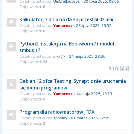
Ostatni post autor:
UmbrellaCorps
«
30 lipca 2025, 09:06
Odpowiedzi:
6
Kalkulator, z dnia na dzień przestał działać
Ostatni post autor:
Yampress
«
23 lipca 2025, 19:55
Odpowiedzi:
6
Python2 instalacja na Bookworm / ( moduł :
smbus ) ?
Ostatni post autor:
olk777
«
21 maja 2025, 23:30
Odpowiedzi:
24
1
2
3
Debian 12 xfce Testing, Synaptic nie uruchamia
się menu programów
Ostatni post autor:
Yampress
«
14 maja 2025, 10:13
Odpowiedzi:
9
Program dla radioamatorów JTDX
Ostatni post autor:
sp5smy
«
01 marca 2025, 22:15
Odpowiedzi:
2