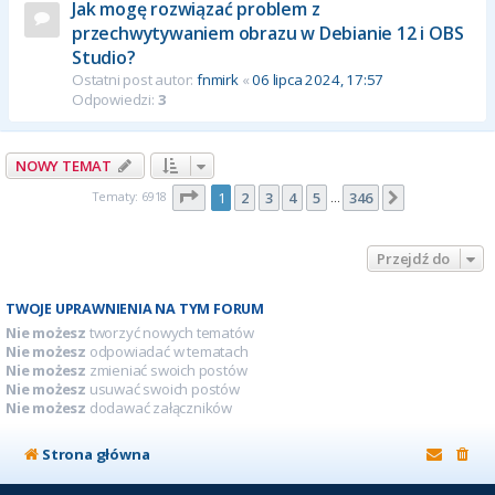
Jak mogę rozwiązać problem z
przechwytywaniem obrazu w Debianie 12 i OBS
Studio?
Ostatni post autor:
fnmirk
«
06 lipca 2024, 17:57
Odpowiedzi:
3
NOWY TEMAT
Strona
1
z
346
Tematy: 6918
1
2
3
4
5
346
Następna
…
Przejdź do
TWOJE UPRAWNIENIA NA TYM FORUM
Nie możesz
tworzyć nowych tematów
Nie możesz
odpowiadać w tematach
Nie możesz
zmieniać swoich postów
Nie możesz
usuwać swoich postów
Nie możesz
dodawać załączników
Strona główna