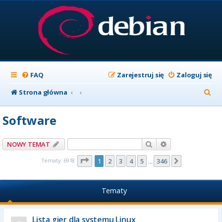
FAQ
Zarejestruj się
Zaloguj się
S
Strona główna
z
Software
u
k
Szukaj
Wyszukiwanie z
NOWY TEMAT
a
Strona
1
z
346
Tematy: 6918
1
2
3
4
5
346
Następna
…
j
Tematy
Lista gier dla systemu Linux