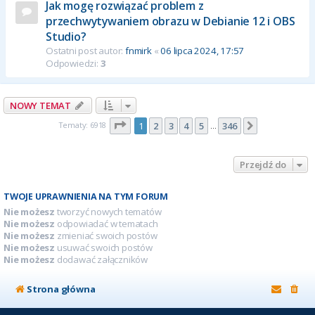
Jak mogę rozwiązać problem z
przechwytywaniem obrazu w Debianie 12 i OBS
Studio?
Ostatni post autor:
fnmirk
«
06 lipca 2024, 17:57
Odpowiedzi:
3
NOWY TEMAT
Strona
1
z
346
Tematy: 6918
1
2
3
4
5
346
Następna
…
Przejdź do
TWOJE UPRAWNIENIA NA TYM FORUM
Nie możesz
tworzyć nowych tematów
Nie możesz
odpowiadać w tematach
Nie możesz
zmieniać swoich postów
Nie możesz
usuwać swoich postów
Nie możesz
dodawać załączników
Strona główna