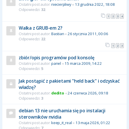
Ostatni post autor:
niecierpliwy
«
13 grudnia 2022, 18:08
Odpowiedzi:
32
1
2
3
4
Walka z GRUB-em 2?
Ostatni post autor:
Bastian
«
26 stycznia 2011, 00:06
Odpowiedzi:
22
1
2
3
zbiór/opis programów pod konsolę
Ostatni post autor:
panel
«
15 marca 2009, 14:22
Odpowiedzi:
5
Jak postąpić z pakietami "held back" i odzyskać
władzę?
Ostatni post autor:
dedito
«
24 czerwca 2026, 09:18
Odpowiedzi:
3
debian 13 nie uruchamia się po instalacji
sterowników nvidia
Ostatni post autor:
keep_it_real
«
13 maja 2026, 01:22
Odpowiedzi:
7