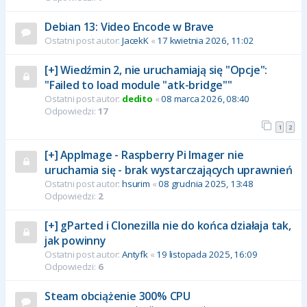
Debian 13: Video Encode w Brave
Ostatni post autor:
JacekK
«
17 kwietnia 2026, 11:02
[+] Wiedźmin 2, nie uruchamiają się "Opcje":
"Failed to load module "atk-bridge""
Ostatni post autor:
dedito
«
08 marca 2026, 08:40
Odpowiedzi:
17
1
2
[+] AppImage - Raspberry Pi Imager nie
uruchamia się - brak wystarczających uprawnień
Ostatni post autor:
hsurim
«
08 grudnia 2025, 13:48
Odpowiedzi:
2
[+] gParted i Clonezilla nie do końca działaja tak,
jak powinny
Ostatni post autor:
Antyfk
«
19 listopada 2025, 16:09
Odpowiedzi:
6
Steam obciążenie 300% CPU