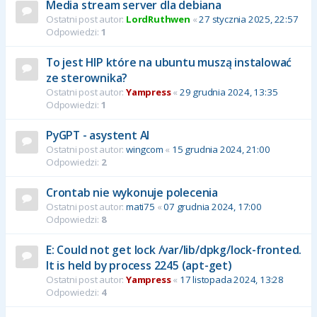
Media stream server dla debiana
Ostatni post autor:
LordRuthwen
«
27 stycznia 2025, 22:57
Odpowiedzi:
1
To jest HIP które na ubuntu muszą instalować
ze sterownika?
Ostatni post autor:
Yampress
«
29 grudnia 2024, 13:35
Odpowiedzi:
1
PyGPT - asystent AI
Ostatni post autor:
wingcom
«
15 grudnia 2024, 21:00
Odpowiedzi:
2
Crontab nie wykonuje polecenia
Ostatni post autor:
mati75
«
07 grudnia 2024, 17:00
Odpowiedzi:
8
E: Could not get lock /var/lib/dpkg/lock-fronted.
It is held by process 2245 (apt-get)
Ostatni post autor:
Yampress
«
17 listopada 2024, 13:28
Odpowiedzi:
4