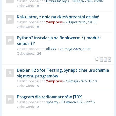
Ostatni post autor:
UmbrellaCorps
«
30 lipca 2025, 09:06
Odpowiedzi:
6
Kalkulator, z dnia na dzień przestał działać
Ostatni post autor:
Yampress
«
23 lipca 2025, 19:55
Odpowiedzi:
6
Python2 instalacja na Bookworm / ( moduł :
smbus ) ?
Ostatni post autor:
olk777
«
21 maja 2025, 23:30
Odpowiedzi:
24
1
2
3
Debian 12 xfce Testing, Synaptic nie uruchamia
się menu programów
Ostatni post autor:
Yampress
«
14 maja 2025, 10:13
Odpowiedzi:
9
Program dla radioamatorów JTDX
Ostatni post autor:
sp5smy
«
01 marca 2025, 22:15
Odpowiedzi:
2