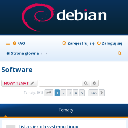
FAQ
Zarejestruj się
Zaloguj się
S
Strona główna
z
Software
u
k
Szukaj
Wyszukiwanie z
NOWY TEMAT
a
Strona
1
z
346
Tematy: 6918
1
2
3
4
5
346
Następna
…
j
Tematy
Lista gier dla systemu Linux