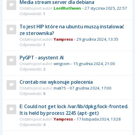
Media stream server dla debiana
Ostatni post autor:
LordRuthwen
«
27 stycznia 2025, 22:57
Odpowiedzi:
1
To jest HIP które na ubuntu muszą instalować
ze sterownika?
Ostatni post autor:
Yampress
«
29 grudnia 2024, 13:35
Odpowiedzi:
1
PyGPT - asystent AI
Ostatni post autor:
wingcom
«
15 grudnia 2024, 21:00
Odpowiedzi:
2
Crontab nie wykonuje polecenia
Ostatni post autor:
mati75
«
07 grudnia 2024, 17:00
Odpowiedzi:
8
E: Could not get lock /var/lib/dpkg/lock-fronted.
It is held by process 2245 (apt-get)
Ostatni post autor:
Yampress
«
17 listopada 2024, 13:28
Odpowiedzi:
4