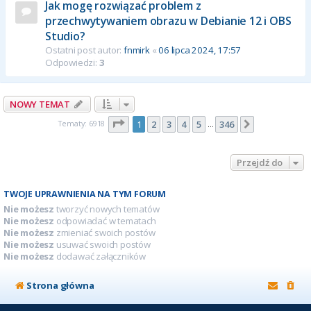
Jak mogę rozwiązać problem z
przechwytywaniem obrazu w Debianie 12 i OBS
Studio?
Ostatni post autor:
fnmirk
«
06 lipca 2024, 17:57
Odpowiedzi:
3
NOWY TEMAT
Strona
1
z
346
Tematy: 6918
1
2
3
4
5
346
Następna
…
Przejdź do
TWOJE UPRAWNIENIA NA TYM FORUM
Nie możesz
tworzyć nowych tematów
Nie możesz
odpowiadać w tematach
Nie możesz
zmieniać swoich postów
Nie możesz
usuwać swoich postów
Nie możesz
dodawać załączników
Strona główna