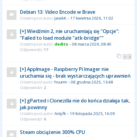
Debian 13: Video Encode w Brave
Ostatni post autor:
JacekK
«
17 kwietnia 2026, 11:02
[+] Wiedźmin 2, nie uruchamiają się "Opcje":
"Failed to load module "atk-bridge""
Ostatni post autor:
dedito
«
08 marca 2026, 08:40
Odpowiedzi:
17
1
2
[+] AppImage - Raspberry Pi Imager nie
uruchamia się - brak wystarczających uprawnień
Ostatni post autor:
hsurim
«
08 grudnia 2025, 13:48
Odpowiedzi:
2
[+] gParted i Clonezilla nie do końca działaja tak,
jak powinny
Ostatni post autor:
Antyfk
«
19 listopada 2025, 16:09
Odpowiedzi:
6
Steam obciążenie 300% CPU