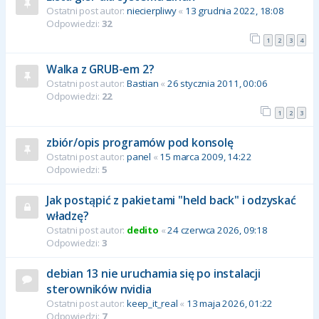
Ostatni post autor:
niecierpliwy
«
13 grudnia 2022, 18:08
Odpowiedzi:
32
1
2
3
4
Walka z GRUB-em 2?
Ostatni post autor:
Bastian
«
26 stycznia 2011, 00:06
Odpowiedzi:
22
1
2
3
zbiór/opis programów pod konsolę
Ostatni post autor:
panel
«
15 marca 2009, 14:22
Odpowiedzi:
5
Jak postąpić z pakietami "held back" i odzyskać
władzę?
Ostatni post autor:
dedito
«
24 czerwca 2026, 09:18
Odpowiedzi:
3
debian 13 nie uruchamia się po instalacji
sterowników nvidia
Ostatni post autor:
keep_it_real
«
13 maja 2026, 01:22
Odpowiedzi:
7