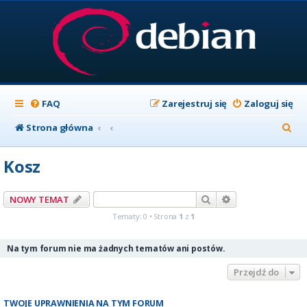
FAQ
Zarejestruj się
Zaloguj się
S
Strona główna
z
Kosz
u
k
Szukaj
Wyszukiwanie z
NOWY TEMAT
a
Tematy: 0 • Strona
1
z
1
j
Na tym forum nie ma żadnych tematów ani postów.
Przejdź do
TWOJE UPRAWNIENIA NA TYM FORUM