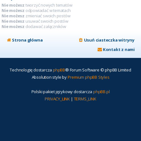
Nie możesz
tworzyć nowych tematów
Nie możesz
odpowiadać w tematach
Nie możesz
zmieniać swoich postów
Nie możesz
usuwać swoich postów
Nie możesz
dodawać załączników
Strona główna
Usuń ciasteczka witryny
Kontakt z nami
Technologię dostarcza
phpBB
® Forum Software © phpBB Limited
Absolution style by
Premium phpBB Styles
Polski pakiet językowy dostarcza
phpBB.pl
PRIVACY_LINK
|
TERMS_LINK