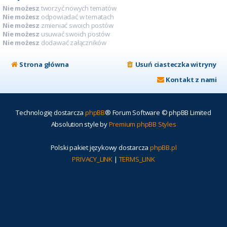
Nie możesz
tworzyć nowych tematów
Nie możesz
odpowiadać w tematach
Nie możesz
zmieniać swoich postów
Nie możesz
usuwać swoich postów
Nie możesz
dodawać załączników
Strona główna
Usuń ciasteczka witryny
Kontakt z nami
Technologię dostarcza
phpBB
® Forum Software © phpBB Limited
Absolution style by
Premium phpBB Styles
Polski pakiet językowy dostarcza
phpBB.pl
PRIVACY_LINK
|
TERMS_LINK