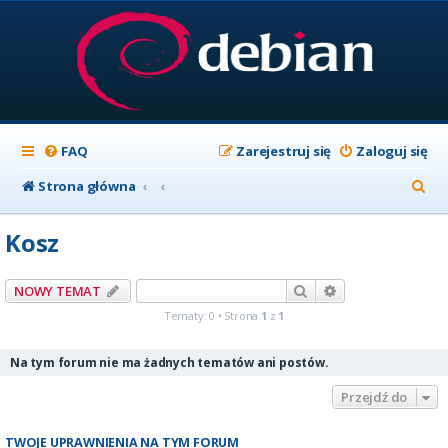
FAQ
Zarejestruj się
Zaloguj się
S
Strona główna
z
Kosz
u
k
Szukaj
Wyszukiwanie z
NOWY TEMAT
a
Tematy: 0 • Strona
1
z
1
j
Na tym forum nie ma żadnych tematów ani postów.
Przejdź do
TWOJE UPRAWNIENIA NA TYM FORUM