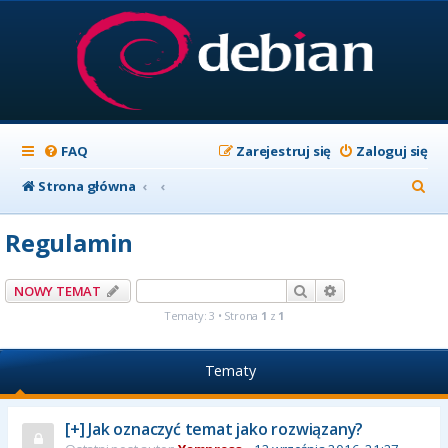
FAQ
Zarejestruj się
Zaloguj się
S
Strona główna
z
Regulamin
u
k
Szukaj
Wyszukiwanie z
NOWY TEMAT
a
Tematy: 3 • Strona
1
z
1
j
Tematy
[+] Jak oznaczyć temat jako rozwiązany?