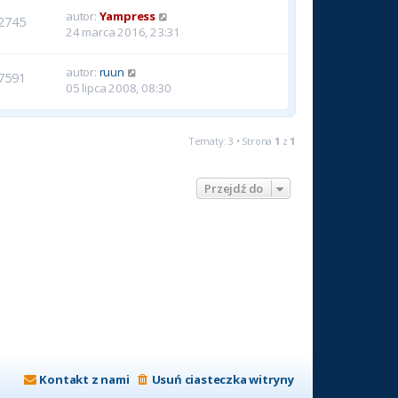
autor:
Yampress
2745
24 marca 2016, 23:31
autor:
ruun
7591
05 lipca 2008, 08:30
Tematy: 3 • Strona
1
z
1
Przejdź do
Kontakt z nami
Usuń ciasteczka witryny