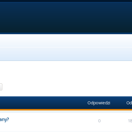
aj
Wyszukiwanie zaawansowane
Odpowiedzi
Od
zany?
0
1