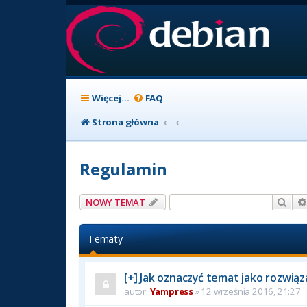
Więcej…
FAQ
Strona główna
Regulamin
Szuk
NOWY TEMAT
Tematy
[+] Jak oznaczyć temat jako rozwią
autor:
Yampress
» 12 września 2016, 21:27