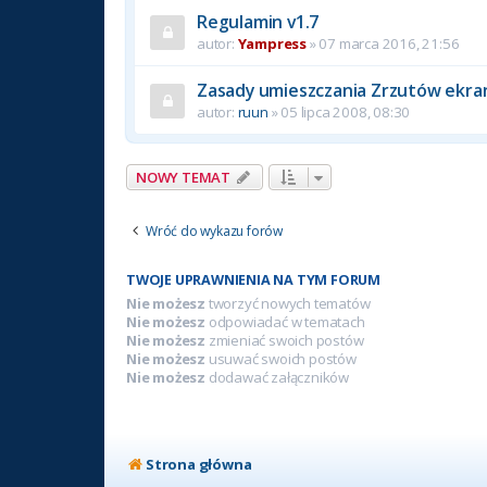
Regulamin v1.7
autor:
Yampress
» 07 marca 2016, 21:56
Zasady umieszczania Zrzutów ekr
autor:
ruun
» 05 lipca 2008, 08:30
NOWY TEMAT
Wróć do wykazu forów
TWOJE UPRAWNIENIA NA TYM FORUM
Nie możesz
tworzyć nowych tematów
Nie możesz
odpowiadać w tematach
Nie możesz
zmieniać swoich postów
Nie możesz
usuwać swoich postów
Nie możesz
dodawać załączników
Strona główna