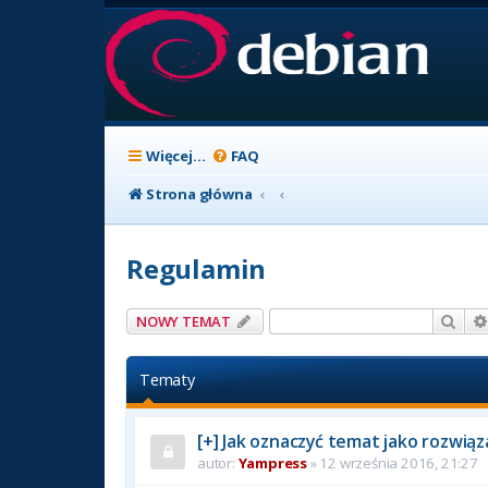
Więcej…
FAQ
Strona główna
Regulamin
Szuk
NOWY TEMAT
Tematy
[+] Jak oznaczyć temat jako rozwią
autor:
Yampress
» 12 września 2016, 21:27