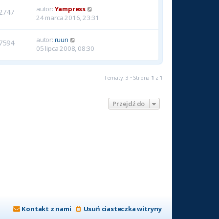
autor:
Yampress
2747
24 marca 2016, 23:31
autor:
ruun
7594
05 lipca 2008, 08:30
Tematy: 3 • Strona
1
z
1
Przejdź do
Kontakt z nami
Usuń ciasteczka witryny