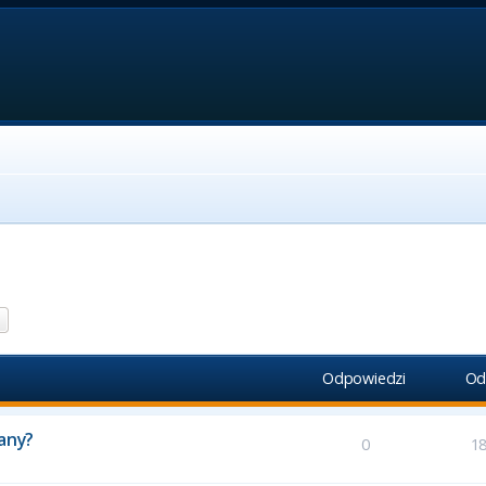
aj
Wyszukiwanie zaawansowane
Odpowiedzi
Od
zany?
0
1