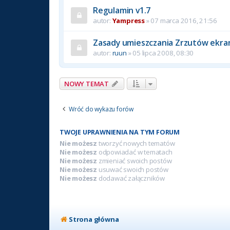
Regulamin v1.7
autor:
Yampress
» 07 marca 2016, 21:56
Zasady umieszczania Zrzutów ekr
autor:
ruun
» 05 lipca 2008, 08:30
NOWY TEMAT
Wróć do wykazu forów
TWOJE UPRAWNIENIA NA TYM FORUM
Nie możesz
tworzyć nowych tematów
Nie możesz
odpowiadać w tematach
Nie możesz
zmieniać swoich postów
Nie możesz
usuwać swoich postów
Nie możesz
dodawać załączników
Strona główna