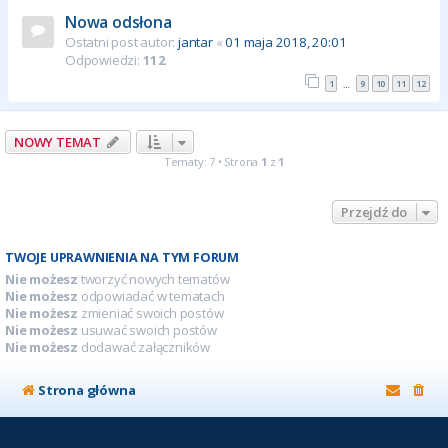
Nowa odsłona
Ostatni post autor:
jantar
«
01 maja 2018, 20:01
Odpowiedzi:
112
1
9
10
11
12
…
NOWY TEMAT
Tematy: 7 • Strona
1
z
1
Przejdź do
TWOJE UPRAWNIENIA NA TYM FORUM
Nie możesz
tworzyć nowych tematów
Nie możesz
odpowiadać w tematach
Nie możesz
zmieniać swoich postów
Nie możesz
usuwać swoich postów
Nie możesz
dodawać załączników
Strona główna