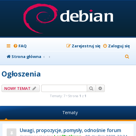
FAQ
Zarejestruj się
Zaloguj się
S
Strona główna
z
Ogłoszenia
u
k
Szukaj
Wyszukiwanie z
NOWY TEMAT
a
Tematy: 7 • Strona
1
z
1
j
Tematy
Uwagi, propozycje, pomysły, odnośnie forum