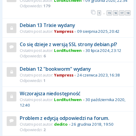
Ostatni post autor:
LordRuthwen
«
09 grudnia 2020, 22:34
Odpowiedzi:
179
1
15
16
17
18
…
Debian 13 Trixie wydany
Ostatni post autor:
Yampress
«
09 sierpnia 2025, 20:42
Co się dzieje z wersją SSL strony debian.pl?
Ostatni post autor:
LordRuthwen
«
30 lipca 2024, 23:12
Odpowiedzi:
6
Debian 12 "bookworm" wydany
Ostatni post autor:
Yampress
«
24 czerwca 2023, 16:38
Odpowiedzi:
1
Wczorajsza niedostępność
Ostatni post autor:
LordRuthwen
«
30 października 2020,
12:40
Problem z edycją odpowiedzi na forum.
Ostatni post autor:
dedito
«
26 grudnia 2018, 19:50
Odpowiedzi:
2