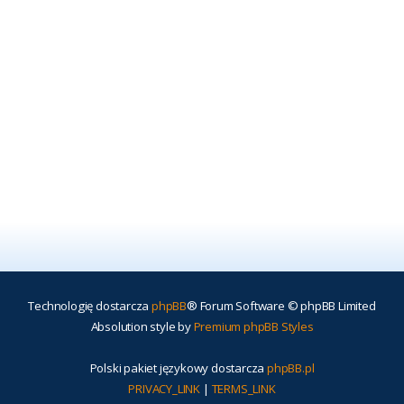
Technologię dostarcza
phpBB
® Forum Software © phpBB Limited
Absolution style by
Premium phpBB Styles
Polski pakiet językowy dostarcza
phpBB.pl
PRIVACY_LINK
|
TERMS_LINK