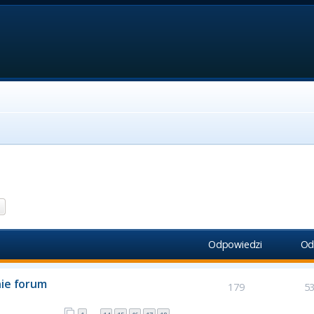
aj
Wyszukiwanie zaawansowane
Odpowiedzi
Od
nie forum
179
5