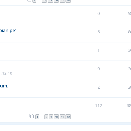
1
14
15
16
17
18
…
0
9
bian.pl?
6
8
1
3
0
2
, 12:40
rum.
2
2
112
3
1
8
9
10
11
12
…