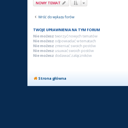
NOWY TEMAT
Wróć do wykazu forów
TWOJE UPRAWNIENIA NA TYM FORUM
Nie możesz
tworzyć nowych tematów
Nie możesz
odpowiadać w tematach
Nie możesz
zmieniać swoich postów
Nie możesz
usuwać swoich postów
Nie możesz
dodawać załączników
Strona główna