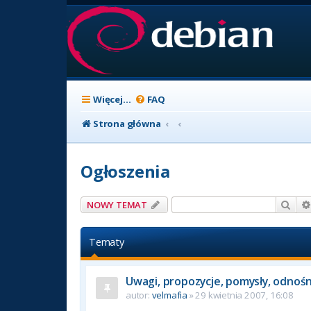
Więcej…
FAQ
Strona główna
Ogłoszenia
Szuk
NOWY TEMAT
Tematy
Uwagi, propozycje, pomysły, odnoś
autor:
velmafia
» 29 kwietnia 2007, 16:08