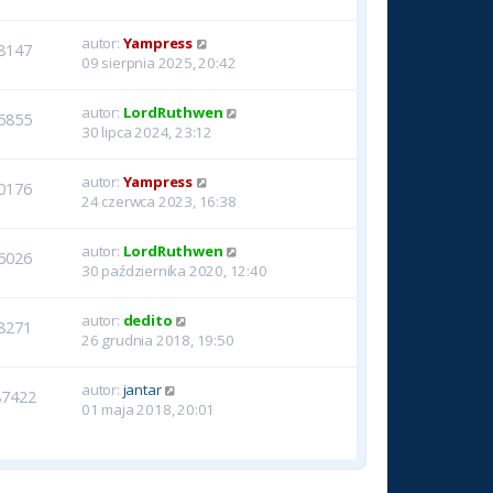
autor:
Yampress
8147
09 sierpnia 2025, 20:42
autor:
LordRuthwen
6855
30 lipca 2024, 23:12
autor:
Yampress
0176
24 czerwca 2023, 16:38
autor:
LordRuthwen
6026
30 października 2020, 12:40
autor:
dedito
8271
26 grudnia 2018, 19:50
autor:
jantar
87422
01 maja 2018, 20:01