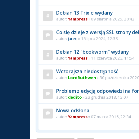
Debian 13 Trixie wydany
autor:
Yampress
» 09 sierpnia 2025, 20:42
Co się dzieje z wersją SSL strony de
autor:
jureq
» 15 lipca 2024, 12:38
Debian 12 "bookworm" wydany
autor:
Yampress
» 11 czerwca 2023, 11:54
Wczorajsza niedostępność
autor:
LordRuthwen
» 30 października 2020
Problem z edycją odpowiedzi na fo
autor:
dedito
» 23 grudnia 2018, 13:07
Nowa odsłona
autor:
Yampress
» 07 marca 2016, 22:34