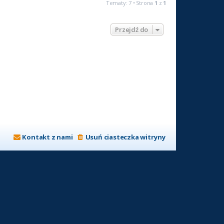
Tematy: 7 • Strona
1
z
1
Przejdź do
Kontakt z nami
Usuń ciasteczka witryny