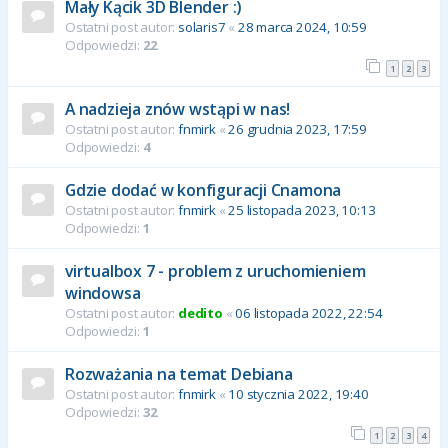
Mały Kącik 3D Blender :)
Ostatni post autor:
solaris7
«
28 marca 2024, 10:59
Odpowiedzi:
22
1
2
3
A nadzieja znów wstąpi w nas!
Ostatni post autor:
fnmirk
«
26 grudnia 2023, 17:59
Odpowiedzi:
4
Gdzie dodać w konfiguracji Cnamona
Ostatni post autor:
fnmirk
«
25 listopada 2023, 10:13
Odpowiedzi:
1
virtualbox 7 - problem z uruchomieniem
windowsa
Ostatni post autor:
dedito
«
06 listopada 2022, 22:54
Odpowiedzi:
1
Rozważania na temat Debiana
Ostatni post autor:
fnmirk
«
10 stycznia 2022, 19:40
Odpowiedzi:
32
1
2
3
4