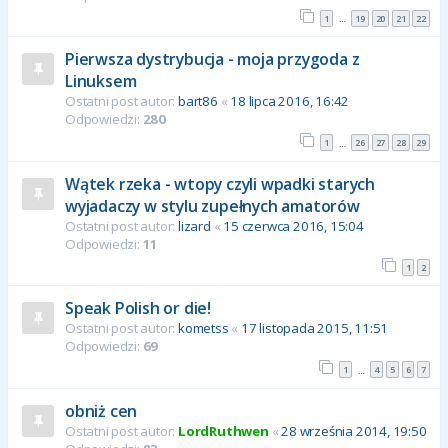
1
19
20
21
22
…
Pierwsza dystrybucja - moja przygoda z
Linuksem
Ostatni post autor:
bart86
«
18 lipca 2016, 16:42
Odpowiedzi:
280
1
26
27
28
29
…
Wątek rzeka - wtopy czyli wpadki starych
wyjadaczy w stylu zupełnych amatorów
Ostatni post autor:
lizard
«
15 czerwca 2016, 15:04
Odpowiedzi:
11
1
2
Speak Polish or die!
Ostatni post autor:
kometss
«
17 listopada 2015, 11:51
Odpowiedzi:
69
1
4
5
6
7
…
obniż cen
Ostatni post autor:
LordRuthwen
«
28 września 2014, 19:50