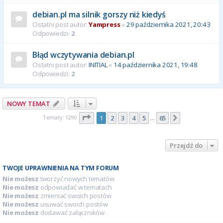
debian.pl ma silnik gorszy niż kiedyś
Ostatni post autor:
Yampress
«
29 października 2021, 20:43
Odpowiedzi:
2
Błąd wczytywania debian.pl
Ostatni post autor:
INITIAL
«
14 października 2021, 19:48
Odpowiedzi:
2
NOWY TEMAT
Strona
1
z
65
Tematy: 1290
1
2
3
4
5
65
Następna
…
Przejdź do
TWOJE UPRAWNIENIA NA TYM FORUM
Nie możesz
tworzyć nowych tematów
Nie możesz
odpowiadać w tematach
Nie możesz
zmieniać swoich postów
Nie możesz
usuwać swoich postów
Nie możesz
dodawać załączników