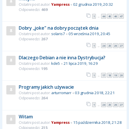
Ostatni post autor:
Yampress
«
02 grudnia 2019, 20:32
Odpowiedzi:
469
1
44
45
46
47
…
Dobry ,,joke'' na dobry początek dnia
Ostatni post autor:
solaris7
«
05 września 2019, 20:45
Odpowiedzi:
267
1
24
25
26
27
…
Dlaczego Debian a nie inna Dystrybucja?
Ostatni post autor:
kde5
«
21 lipca 2019, 16:29
Odpowiedzi:
195
1
17
18
19
20
…
Programy jakich używacie
Ostatni post autor:
arturromarr
«
03 grudnia 2018, 22:21
Odpowiedzi:
264
1
24
25
26
27
…
Witam
Ostatni post autor:
Yampress
«
15 października 2018, 21:28
Odpowiedzi:
215