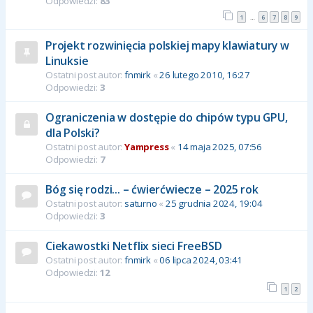
Odpowiedzi:
83
1
6
7
8
9
…
Projekt rozwinięcia polskiej mapy klawiatury w
Linuksie
Ostatni post autor:
fnmirk
«
26 lutego 2010, 16:27
Odpowiedzi:
3
Ograniczenia w dostępie do chipów typu GPU,
dla Polski?
Ostatni post autor:
Yampress
«
14 maja 2025, 07:56
Odpowiedzi:
7
Bóg się rodzi... – ćwierćwiecze – 2025 rok
Ostatni post autor:
saturno
«
25 grudnia 2024, 19:04
Odpowiedzi:
3
Ciekawostki Netflix sieci FreeBSD
Ostatni post autor:
fnmirk
«
06 lipca 2024, 03:41
Odpowiedzi:
12
1
2