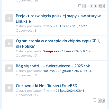
Odpowiedzi:
83
1
6
7
8
9
…
Projekt rozwinięcia polskiej mapy klawiatury w
Linuksie
Ostatni post autor:
fnmirk
«
26 lutego 2010, 16:27
Odpowiedzi:
3
Ograniczenia w dostępie do chipów typu GPU,
dla Polski?
Ostatni post autor:
Yampress
«
14 maja 2025, 07:56
Odpowiedzi:
7
Bóg się rodzi... – ćwierćwiecze – 2025 rok
Ostatni post autor:
saturno
«
25 grudnia 2024, 19:04
Odpowiedzi:
3
Ciekawostki Netflix sieci FreeBSD
Ostatni post autor:
fnmirk
«
06 lipca 2024, 03:41
Odpowiedzi:
12
1
2