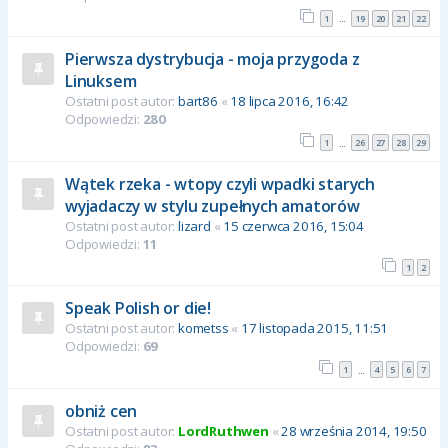
1
19
20
21
22
…
Pierwsza dystrybucja - moja przygoda z
Linuksem
Ostatni post autor:
bart86
«
18 lipca 2016, 16:42
Odpowiedzi:
280
1
26
27
28
29
…
Wątek rzeka - wtopy czyli wpadki starych
wyjadaczy w stylu zupełnych amatorów
Ostatni post autor:
lizard
«
15 czerwca 2016, 15:04
Odpowiedzi:
11
1
2
Speak Polish or die!
Ostatni post autor:
kometss
«
17 listopada 2015, 11:51
Odpowiedzi:
69
1
4
5
6
7
…
obniż cen
Ostatni post autor:
LordRuthwen
«
28 września 2014, 19:50