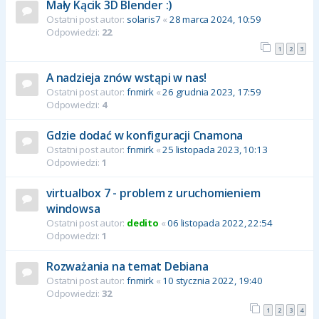
Mały Kącik 3D Blender :)
Ostatni post autor:
solaris7
«
28 marca 2024, 10:59
Odpowiedzi:
22
1
2
3
A nadzieja znów wstąpi w nas!
Ostatni post autor:
fnmirk
«
26 grudnia 2023, 17:59
Odpowiedzi:
4
Gdzie dodać w konfiguracji Cnamona
Ostatni post autor:
fnmirk
«
25 listopada 2023, 10:13
Odpowiedzi:
1
virtualbox 7 - problem z uruchomieniem
windowsa
Ostatni post autor:
dedito
«
06 listopada 2022, 22:54
Odpowiedzi:
1
Rozważania na temat Debiana
Ostatni post autor:
fnmirk
«
10 stycznia 2022, 19:40
Odpowiedzi:
32
1
2
3
4