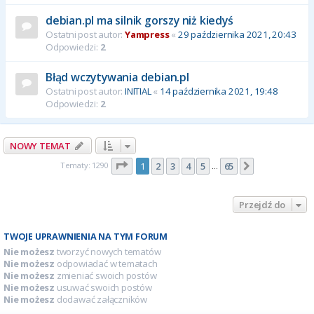
debian.pl ma silnik gorszy niż kiedyś
Ostatni post autor:
Yampress
«
29 października 2021, 20:43
Odpowiedzi:
2
Błąd wczytywania debian.pl
Ostatni post autor:
INITIAL
«
14 października 2021, 19:48
Odpowiedzi:
2
NOWY TEMAT
Strona
1
z
65
Tematy: 1290
1
2
3
4
5
65
Następna
…
Przejdź do
TWOJE UPRAWNIENIA NA TYM FORUM
Nie możesz
tworzyć nowych tematów
Nie możesz
odpowiadać w tematach
Nie możesz
zmieniać swoich postów
Nie możesz
usuwać swoich postów
Nie możesz
dodawać załączników