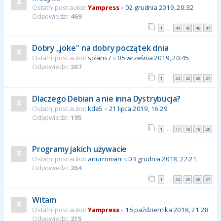
Ostatni post autor:
Yampress
«
02 grudnia 2019, 20:32
Odpowiedzi:
469
1
44
45
46
47
…
Dobry ,,joke'' na dobry początek dnia
Ostatni post autor:
solaris7
«
05 września 2019, 20:45
Odpowiedzi:
267
1
24
25
26
27
…
Dlaczego Debian a nie inna Dystrybucja?
Ostatni post autor:
kde5
«
21 lipca 2019, 16:29
Odpowiedzi:
195
1
17
18
19
20
…
Programy jakich używacie
Ostatni post autor:
arturromarr
«
03 grudnia 2018, 22:21
Odpowiedzi:
264
1
24
25
26
27
…
Witam
Ostatni post autor:
Yampress
«
15 października 2018, 21:28
Odpowiedzi:
215