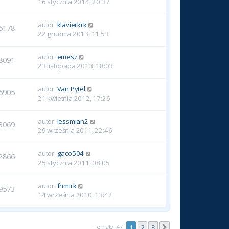
16 stycznia 2014, 20:37
autor:
klavierkrk
6178
22 grudnia 2013, 11:53
autor:
emesz
8091
23 listopada 2013, 18:03
autor:
Van Pytel
6905
21 kwietnia 2012, 17:26
autor:
lessmian2
3069
29 września 2011, 22:46
autor:
gaco504
2866
25 stycznia 2011, 08:05
autor:
fnmirk
9573
14 września 2010, 13:42
Tematy: 47
1
2
3
Następna