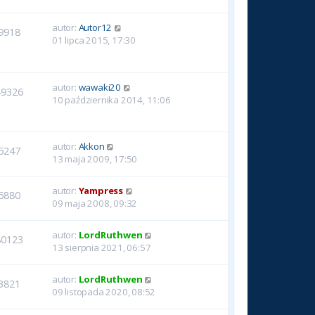
autor:
Autor12
9918
01 lipca 2015, 17:30
autor:
wawaki20
49326
10 października 2014, 11:06
autor:
Akkon
5247
13 maja 2009, 17:50
autor:
Yampress
6880
09 maja 2008, 09:32
autor:
LordRuthwen
80123
13 sierpnia 2021, 06:57
autor:
LordRuthwen
3821
09 listopada 2020, 08:52