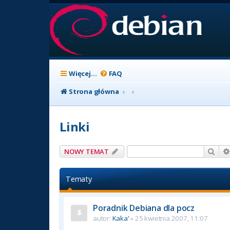
Więcej…
FAQ
Strona główna
Linki
Szuk
NOWY TEMAT
Tematy
Poradnik Debiana dla pocz
autor:
Kaka'
» 25 kwietnia 2007, 11:07