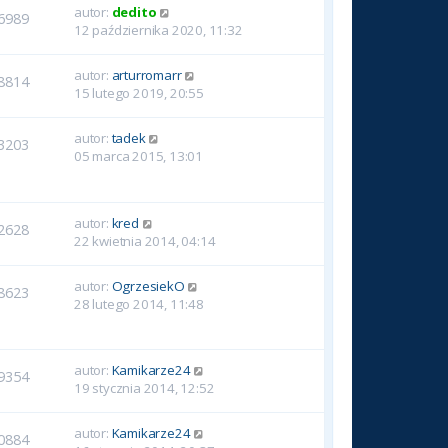
autor:
dedito
6989
12 października 2020, 11:32
autor:
arturromarr
8814
15 lutego 2019, 20:55
autor:
tadek
3203
05 marca 2015, 13:01
autor:
kred
2628
22 kwietnia 2014, 04:14
autor:
OgrzesiekO
8623
28 lutego 2014, 11:48
autor:
Kamikarze24
9354
19 stycznia 2014, 12:52
autor:
Kamikarze24
0884