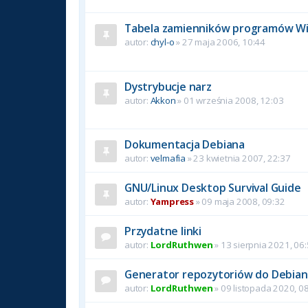
Tabela zamienników programów W
autor:
chyl-o
» 27 maja 2006, 10:44
Dystrybucje narz
autor:
Akkon
» 01 września 2008, 12:03
Dokumentacja Debiana
autor:
velmafia
» 23 kwietnia 2007, 22:37
GNU/Linux Desktop Survival Guide
autor:
Yampress
» 09 maja 2008, 09:32
Przydatne linki
autor:
LordRuthwen
» 13 sierpnia 2021, 06
Generator repozytoriów do Debia
autor:
LordRuthwen
» 09 listopada 2020, 0