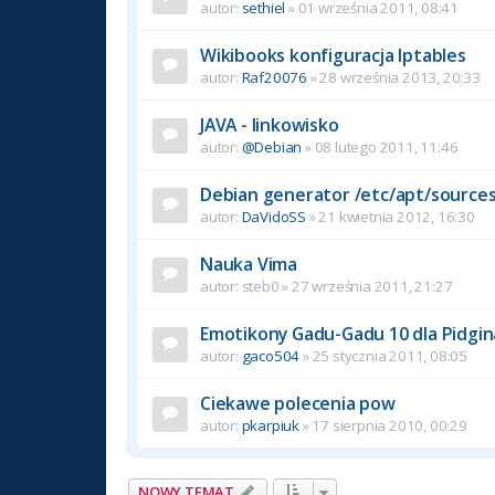
autor:
sethiel
» 01 września 2011, 08:41
Wikibooks konfiguracja Iptables
autor:
Raf20076
» 28 września 2013, 20:33
JAVA - linkowisko
autor:
@Debian
» 08 lutego 2011, 11:46
Debian generator /etc/apt/sources.
autor:
DaVidoSS
» 21 kwietnia 2012, 16:30
Nauka Vima
autor:
steb0
» 27 września 2011, 21:27
Emotikony Gadu-Gadu 10 dla Pidgin
autor:
gaco504
» 25 stycznia 2011, 08:05
Ciekawe polecenia pow
autor:
pkarpiuk
» 17 sierpnia 2010, 00:29
NOWY TEMAT