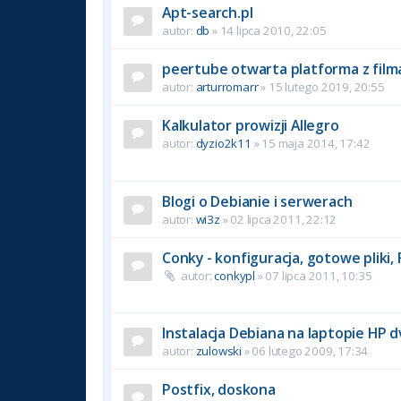
Apt-search.pl
autor:
db
» 14 lipca 2010, 22:05
peertube otwarta platforma z film
autor:
arturromarr
» 15 lutego 2019, 20:55
Kalkulator prowizji Allegro
autor:
dyzio2k11
» 15 maja 2014, 17:42
Blogi o Debianie i serwerach
autor:
wi3z
» 02 lipca 2011, 22:12
Conky - konfiguracja, gotowe pliki,
autor:
conkypl
» 07 lipca 2011, 10:35
Instalacja Debiana na laptopie HP 
autor:
zulowski
» 06 lutego 2009, 17:34
Postfix, doskona