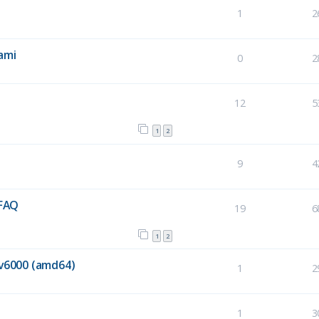
1
2
ami
0
2
12
5
1
2
9
4
 FAQ
19
6
1
2
dv6000 (amd64)
1
2
1
3