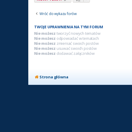
Wróć do wykazu forów
TWOJE UPRAWNIENIA NA TYM FORUM
Nie możesz
tworzyć nowych tematów
Nie możesz
odpowiadać w tematach
Nie możesz
zmieniać swoich postów
Nie możesz
usuwać swoich postów
Nie możesz
dodawać załączników
Strona główna