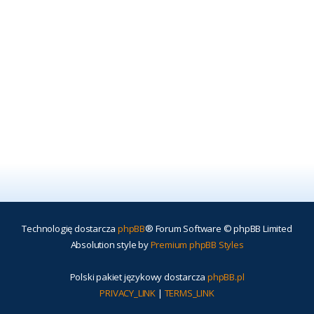
Technologię dostarcza
phpBB
® Forum Software © phpBB Limited
Absolution style by
Premium phpBB Styles
Polski pakiet językowy dostarcza
phpBB.pl
PRIVACY_LINK
|
TERMS_LINK