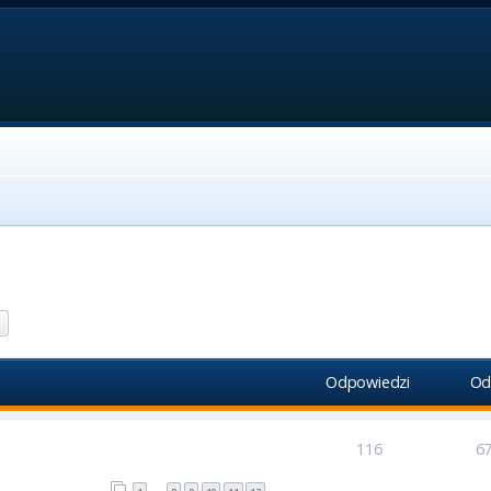
aj
Wyszukiwanie zaawansowane
Odpowiedzi
Od
116
6