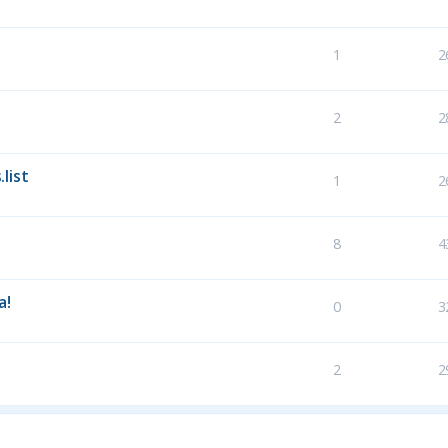
1
2
2
2
list
1
2
8
4
a!
0
3
2
2