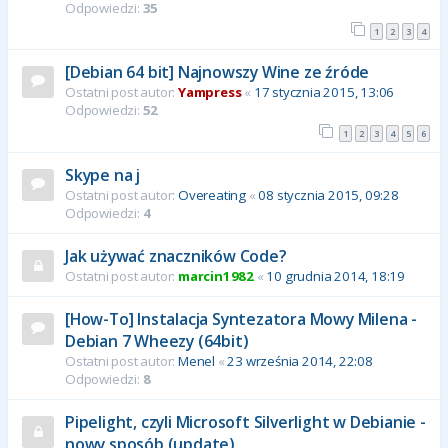
Odpowiedzi:
35
1
2
3
4
[Debian 64 bit] Najnowszy Wine ze źróde
Ostatni post autor:
Yampress
«
17 stycznia 2015, 13:06
Odpowiedzi:
52
1
2
3
4
5
6
Skype na j
Ostatni post autor:
Overeating
«
08 stycznia 2015, 09:28
Odpowiedzi:
4
Jak używać znaczników Code?
Ostatni post autor:
marcin1982
«
10 grudnia 2014, 18:19
[How-To] Instalacja Syntezatora Mowy Milena -
Debian 7 Wheezy (64bit)
Ostatni post autor:
Menel
«
23 września 2014, 22:08
Odpowiedzi:
8
Pipelight, czyli Microsoft Silverlight w Debianie -
nowy sposób (update)