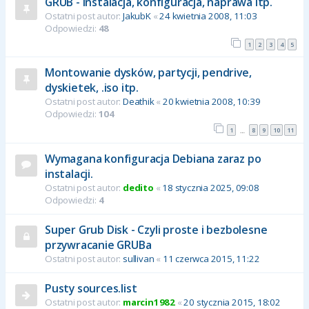
GRUB - instalacja, konfiguracja, naprawa itp.
Ostatni post autor:
JakubK
«
24 kwietnia 2008, 11:03
Odpowiedzi:
48
1
2
3
4
5
Montowanie dysków, partycji, pendrive,
dyskietek, .iso itp.
Ostatni post autor:
Deathik
«
20 kwietnia 2008, 10:39
Odpowiedzi:
104
1
8
9
10
11
…
Wymagana konfiguracja Debiana zaraz po
instalacji.
Ostatni post autor:
dedito
«
18 stycznia 2025, 09:08
Odpowiedzi:
4
Super Grub Disk - Czyli proste i bezbolesne
przywracanie GRUBa
Ostatni post autor:
sullivan
«
11 czerwca 2015, 11:22
Pusty sources.list
Ostatni post autor:
marcin1982
«
20 stycznia 2015, 18:02