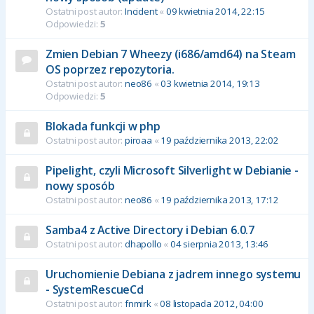
Ostatni post autor:
Incident
«
09 kwietnia 2014, 22:15
Odpowiedzi:
5
Zmien Debian 7 Wheezy (i686/amd64) na Steam
OS poprzez repozytoria.
Ostatni post autor:
neo86
«
03 kwietnia 2014, 19:13
Odpowiedzi:
5
Blokada funkcji w php
Ostatni post autor:
piroaa
«
19 października 2013, 22:02
Pipelight, czyli Microsoft Silverlight w Debianie -
nowy sposób
Ostatni post autor:
neo86
«
19 października 2013, 17:12
Samba4 z Active Directory i Debian 6.0.7
Ostatni post autor:
dhapollo
«
04 sierpnia 2013, 13:46
Uruchomienie Debiana z jadrem innego systemu
- SystemRescueCd
Ostatni post autor:
fnmirk
«
08 listopada 2012, 04:00