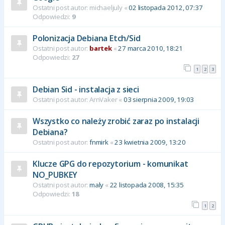
Ostatni post autor:
michaeljuly
«
02 listopada 2012, 07:37
Odpowiedzi:
9
Polonizacja Debiana Etch/Sid
Ostatni post autor:
bartek
«
27 marca 2010, 18:21
Odpowiedzi:
27
1
2
3
Debian Sid - instalacja z sieci
Ostatni post autor:
ArnVaker
«
03 sierpnia 2009, 19:03
Wszystko co należy zrobić zaraz po instalacji
Debiana?
Ostatni post autor:
fnmirk
«
23 kwietnia 2009, 13:20
Klucze GPG do repozytorium - komunikat
NO_PUBKEY
Ostatni post autor:
maly
«
22 listopada 2008, 15:35
Odpowiedzi:
18
1
2