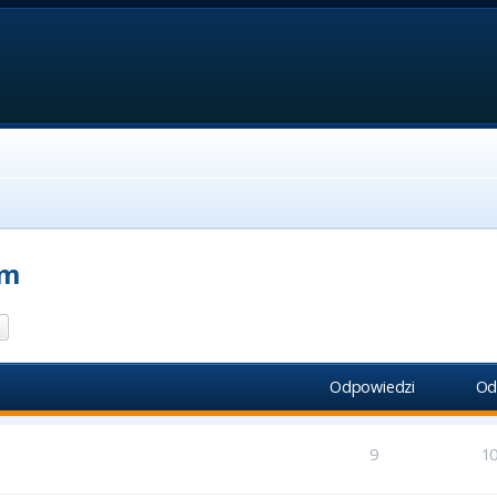
um
aj
Wyszukiwanie zaawansowane
Odpowiedzi
Od
9
1