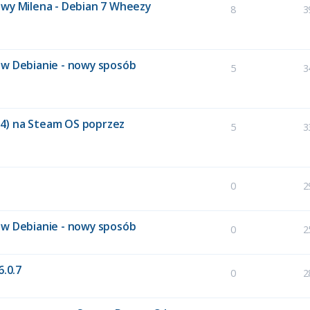
owy Milena - Debian 7 Wheezy
8
3
ht w Debianie - nowy sposób
5
3
4) na Steam OS poprzez
5
3
0
2
ht w Debianie - nowy sposób
0
2
6.0.7
0
2