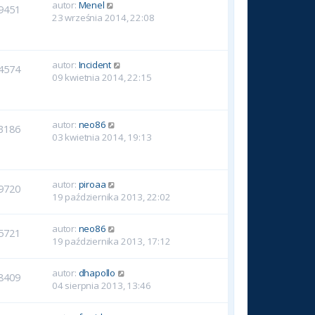
autor:
Menel
9451
23 września 2014, 22:08
autor:
Incident
4574
09 kwietnia 2014, 22:15
autor:
neo86
3186
03 kwietnia 2014, 19:13
autor:
piroaa
9720
19 października 2013, 22:02
autor:
neo86
5721
19 października 2013, 17:12
autor:
dhapollo
8409
04 sierpnia 2013, 13:46