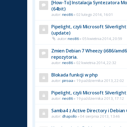
[How-To] Instalacja Syntezatora M
(64bit)
autor:
neo86
» 02 lutego 2014, 16:01
Pipelight, czyli Microsoft Silverlig
(update)
autor:
neo86
» 05 kwietnia 2014, 20:59
Zmien Debian 7 Wheezy (i686/amd6
repozytoria.
autor:
neo86
» 02 kwietnia 2014, 22:32
Blokada funkcji w php
autor:
piroaa
» 19 października 2013, 22:02
Pipelight, czyli Microsoft Silverlig
autor:
neo86
» 19 października 2013, 17:12
Samba4 z Active Directory i Debian 
autor:
dhapollo
» 04 sierpnia 2013, 13:46