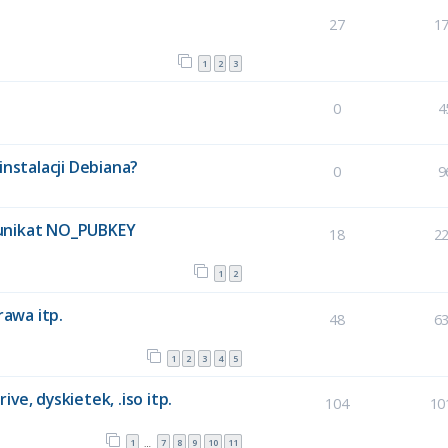
27
1
1
2
3
0
4
instalacji Debiana?
0
9
munikat NO_PUBKEY
18
2
1
2
rawa itp.
48
6
1
2
3
4
5
ve, dyskietek, .iso itp.
104
10
1
7
8
9
10
11
…