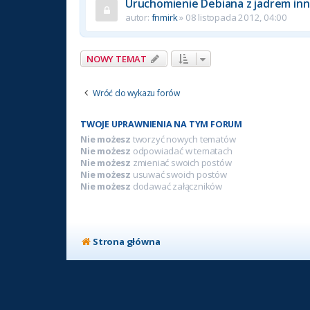
Uruchomienie Debiana z jadrem in
autor:
fnmirk
» 08 listopada 2012, 04:00
NOWY TEMAT
Wróć do wykazu forów
TWOJE UPRAWNIENIA NA TYM FORUM
Nie możesz
tworzyć nowych tematów
Nie możesz
odpowiadać w tematach
Nie możesz
zmieniać swoich postów
Nie możesz
usuwać swoich postów
Nie możesz
dodawać załączników
Strona główna