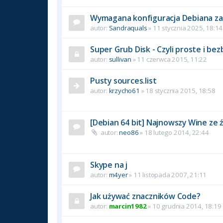
Wymagana konfiguracja Debiana zara
autor:
Sandraquals
» 11 stycznia 2025, 18:14
Super Grub Disk - Czyli proste i b
autor:
sullivan
» 11 czerwca 2015, 11:22
Pusty sources.list
autor:
krzycho61
» 18 stycznia 2015, 18:58
[Debian 64 bit] Najnowszy Wine ze 
autor:
neo86
» 18 lutego 2014, 22:44
Skype na j
autor:
m4yer
» 11 listopada 2007, 21:11
Jak używać znaczników Code?
autor:
marcin1982
» 10 grudnia 2014, 18:19