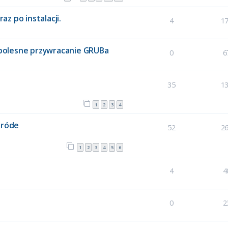
z po instalacji.
4
1
ezbolesne przywracanie GRUBa
0
6
35
1
1
2
3
4
źróde
52
2
1
2
3
4
5
6
4
4
0
2