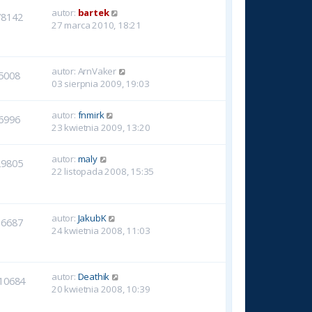
autor:
bartek
78142
27 marca 2010, 18:21
autor:
ArnVaker
5008
03 sierpnia 2009, 19:03
autor:
fnmirk
6996
23 kwietnia 2009, 13:20
autor:
maly
29805
22 listopada 2008, 15:35
autor:
JakubK
36687
24 kwietnia 2008, 11:03
autor:
Deathik
10684
20 kwietnia 2008, 10:39