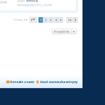
autor:
fnmirk
5949
08 listopada 2012, 04:00
Strona
1
z
14
Tematy: 269
1
2
3
4
5
14
Następna
…
Przejdź do
Kontakt z nami
Usuń ciasteczka witryny