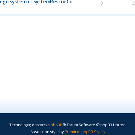
nego systemu - SystemRescueCd
0
2
Technologię dostarcza
phpBB
® Forum Software © phpBB Limited
Absolution style by
Premium phpBB Styles