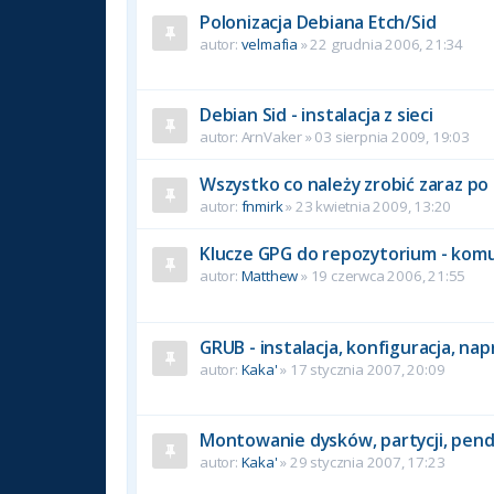
Polonizacja Debiana Etch/Sid
autor:
velmafia
» 22 grudnia 2006, 21:34
Debian Sid - instalacja z sieci
autor:
ArnVaker
» 03 sierpnia 2009, 19:03
Wszystko co należy zrobić zaraz po 
autor:
fnmirk
» 23 kwietnia 2009, 13:20
Klucze GPG do repozytorium - ko
autor:
Matthew
» 19 czerwca 2006, 21:55
GRUB - instalacja, konfiguracja, nap
autor:
Kaka'
» 17 stycznia 2007, 20:09
Montowanie dysków, partycji, pendri
autor:
Kaka'
» 29 stycznia 2007, 17:23