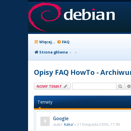
Więcej…
FAQ
Strona główna
Opisy FAQ HowTo - Archiw
Szuk
NOWY TEMAT
Tematy
Google
autor:
Kaka'
» 21 listopada 2006, 17:39