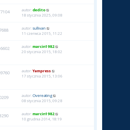
autor:
dedito
77104
18 stycznia 2025, 09:08
autor:
sullivan
7688
11 czerwca 2015, 11:22
autor:
marcin1982
36602
20 stycznia 2015, 18:02
autor:
Yampress
69760
17 stycznia 2015, 13:06
autor:
Overeating
0209
08 stycznia 2015, 09:28
autor:
marcin1982
3290
10 grudnia 2014, 18:19