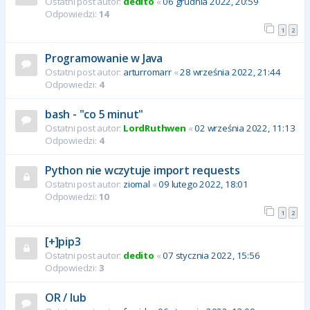
Ostatni post autor:
dedito
«
06 grudnia 2022, 20:59
Odpowiedzi:
14
1
2
Programowanie w Java
Ostatni post autor:
arturromarr
«
28 września 2022, 21:44
Odpowiedzi:
4
bash - "co 5 minut"
Ostatni post autor:
LordRuthwen
«
02 września 2022, 11:13
Odpowiedzi:
4
Python nie wczytuje import requests
Ostatni post autor:
ziomal
«
09 lutego 2022, 18:01
Odpowiedzi:
10
1
2
[+]pip3
Ostatni post autor:
dedito
«
07 stycznia 2022, 15:56
Odpowiedzi:
3
OR / lub