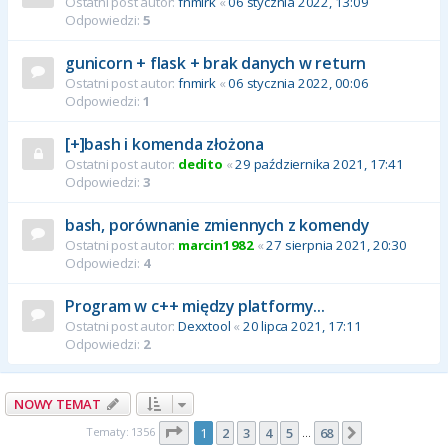
Ostatni post autor:
fnmirk
«
06 stycznia 2022, 13:09
Odpowiedzi:
5
gunicorn + flask + brak danych w return
Ostatni post autor:
fnmirk
«
06 stycznia 2022, 00:06
Odpowiedzi:
1
[+]bash i komenda złożona
Ostatni post autor:
dedito
«
29 października 2021, 17:41
Odpowiedzi:
3
bash, porównanie zmiennych z komendy
Ostatni post autor:
marcin1982
«
27 sierpnia 2021, 20:30
Odpowiedzi:
4
Program w c++ między platformy...
Ostatni post autor:
Dexxtool
«
20 lipca 2021, 17:11
Odpowiedzi:
2
NOWY TEMAT
Strona
1
z
68
Tematy: 1356
1
2
3
4
5
68
Następna
…