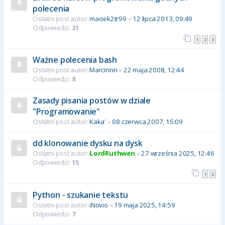
polecenia
Ostatni post autor:
maciek2tr99
«
12 lipca 2013, 09:49
Odpowiedzi:
21
1
2
3
Ważne polecenia bash
Ostatni post autor:
Marcinnn
«
22 maja 2008, 12:44
Odpowiedzi:
8
Zasady pisania postów w dziale
"Programowanie"
Ostatni post autor:
Kaka'
«
08 czerwca 2007, 15:09
dd klonowanie dysku na dysk
Ostatni post autor:
LordRuthwen
«
27 września 2025, 12:46
Odpowiedzi:
15
1
2
Python - szukanie tekstu
Ostatni post autor:
iNovio
«
19 maja 2025, 14:59
Odpowiedzi:
7