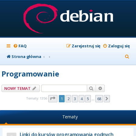
FAQ
Zarejestruj się
Zaloguj się
S
Strona główna
z
Programowanie
u
k
Szukaj
Wyszukiwanie z
NOWY TEMAT
a
Strona
1
z
68
Tematy: 1356
1
2
3
4
5
68
Następna
…
j
Tematy
Linki do kursów programowania godnych