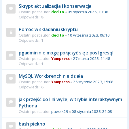
Skrypt aktualizacjia i konserwacja
Ostatni post autor:
dedito
«
05 stycznia 2025, 10:36
Odpowiedzi:
8
Pomoc w składaniu skryptu
Ostatni post autor:
dedito
«
10 września 2023, 06:10
Odpowiedzi:
1
pgadmin nie mogę połączyć się z postgresql
Ostatni post autor:
Yampress
«
27 marca 2023, 11:48
Odpowiedzi:
1
MySQL Workbrench nie działa
Ostatni post autor:
Yampress
«
26 stycznia 2023, 15:08
Odpowiedzi:
6
jak przejść do lini wyżej w trybie interaktywnym
Pythona
Ostatni post autor:
pawelk29
«
08 stycznia 2023, 21:08
bash piekno