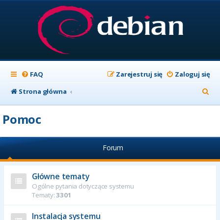
FAQ
Zarejestruj się
Zaloguj się
S
Strona główna
z
Pomoc
u
k
Forum
a
j
Główne tematy
Ogólne pytania dotyczące systemu
Tematy:
3301
Instalacja systemu