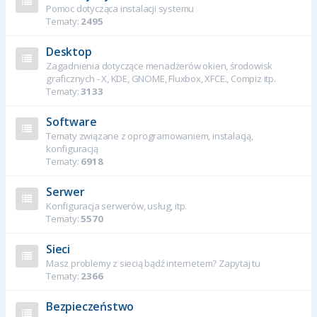
Pomoc dotycząca instalacji systemu
Tematy:
2495
Desktop
Zagadnienia dotyczące menadżerów okien, środowisk
graficznych - X, KDE, GNOME, Fluxbox, XFCE., Compiz itp.
Tematy:
3133
Software
Tematy związane z oprogramowaniem, instalacją,
konfiguracją
Tematy:
6918
Serwer
Konfiguracja serwerów, usług, itp.
Tematy:
5570
Sieci
Masz problemy z siecią bądź internetem? Zapytaj tu
Tematy:
2366
Bezpieczeństwo