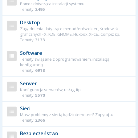
Pomoc dotycząca instalacji systemu
Tematy:
2495
Desktop
Zagadnienia dotyczące menadżerów okien, środowisk
graficznych - X, KDE, GNOME, Fluxbox, XFCE., Compiz itp.
Tematy:
3133
Software
Tematy związane z oprogramowaniem, instalacją,
konfiguracją
Tematy:
6918
Serwer
Konfiguracja serwerów, usług, itp.
Tematy:
5570
Sieci
Masz problemy z siecią bądź internetem? Zapytaj tu
Tematy:
2366
Bezpieczeństwo