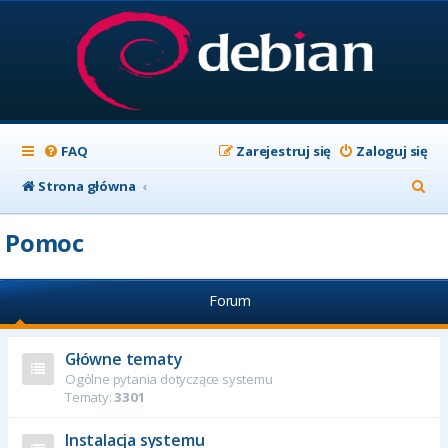
FAQ
Zarejestruj się
Zaloguj się
S
Strona główna
z
Pomoc
u
k
Forum
a
j
Główne tematy
Ogólne pytania dotyczące systemu
Tematy:
3301
Instalacja systemu