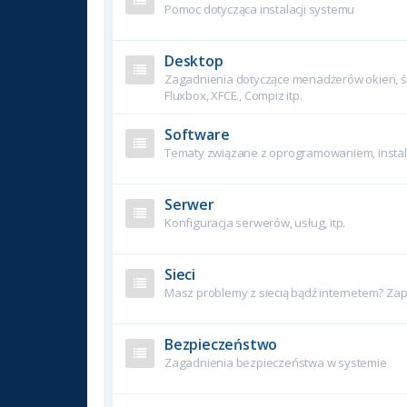
Pomoc dotycząca instalacji systemu
Desktop
Zagadnienia dotyczące menadżerów okien, śr
Fluxbox, XFCE., Compiz itp.
Software
Tematy związane z oprogramowaniem, instala
Serwer
Konfiguracja serwerów, usług, itp.
Sieci
Masz problemy z siecią bądź internetem? Zapy
Bezpieczeństwo
Zagadnienia bezpieczeństwa w systemie