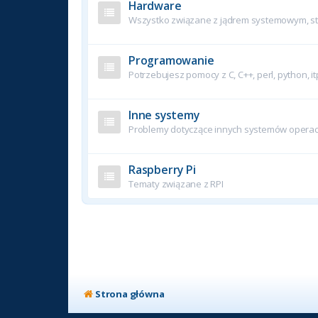
Hardware
Wszystko związane z jądrem systemowym, ste
Programowanie
Potrzebujesz pomocy z C, C++, perl, python, it
Inne systemy
Problemy dotyczące innych systemów operac
Raspberry Pi
Tematy związane z RPI
Strona główna