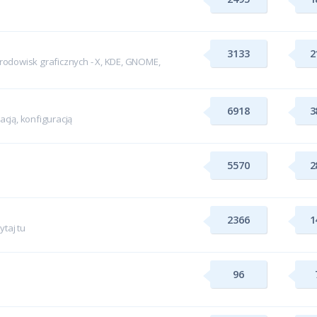
3133
2
odowisk graficznych - X, KDE, GNOME,
6918
3
cją, konfiguracją
5570
2
2366
1
taj tu
96