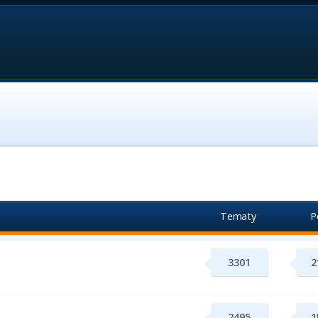
Tematy
P
3301
2
2495
1