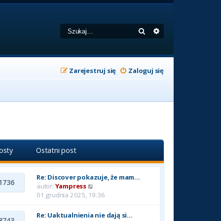
Szukaj
Wyszukiwanie zaa
Zarejestruj się
Zaloguj się
osty
Ostatni post
Re: Discover pokazuje, że mam…
1736
W
autor:
Yampress
y
01 grudnia 2025, 19:36
ś
w
Re: Uaktualnienia nie dają si…
8743