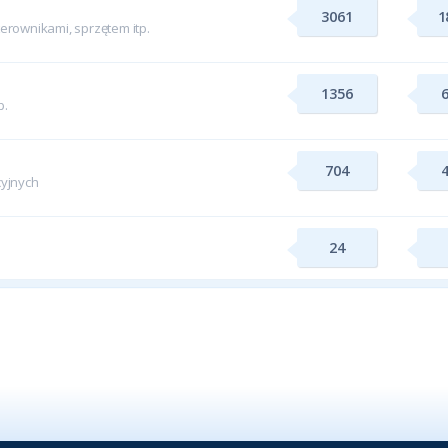
3061
1
rownikami, sprzętem itp.
1356
p.
704
yjnych
24