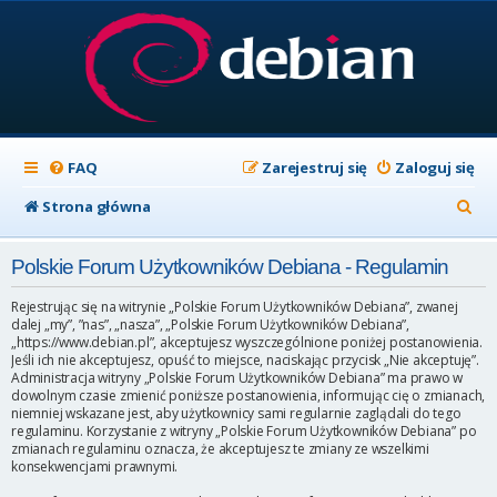
FAQ
Zarejestruj się
Zaloguj się
S
Strona główna
z
Polskie Forum Użytkowników Debiana - Regulamin
u
k
Rejestrując się na witrynie „Polskie Forum Użytkowników Debiana”, zwanej
dalej „my”, ”nas”, „nasza”, „Polskie Forum Użytkowników Debiana”,
a
„https://www.debian.pl”, akceptujesz wyszczególnione poniżej postanowienia.
Jeśli ich nie akceptujesz, opuść to miejsce, naciskając przycisk „Nie akceptuję”.
j
Administracja witryny „Polskie Forum Użytkowników Debiana” ma prawo w
dowolnym czasie zmienić poniższe postanowienia, informując cię o zmianach,
niemniej wskazane jest, aby użytkownicy sami regularnie zaglądali do tego
regulaminu. Korzystanie z witryny „Polskie Forum Użytkowników Debiana” po
zmianach regulaminu oznacza, że akceptujesz te zmiany ze wszelkimi
konsekwencjami prawnymi.