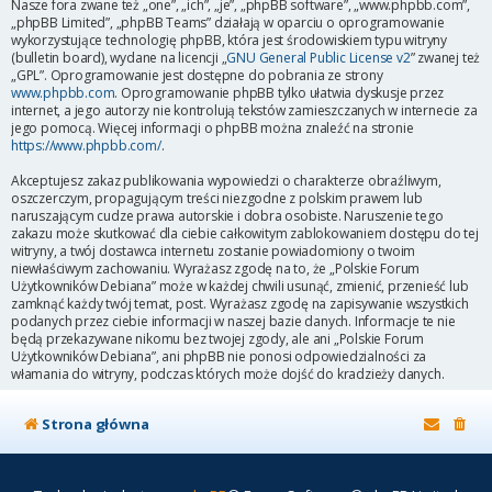
Nasze fora zwane też „one”, „ich”, „je”, „phpBB software”, „www.phpbb.com”,
„phpBB Limited”, „phpBB Teams” działają w oparciu o oprogramowanie
wykorzystujące technologię phpBB, która jest środowiskiem typu witryny
(bulletin board), wydane na licencji „
GNU General Public License v2
” zwanej też
„GPL”. Oprogramowanie jest dostępne do pobrania ze strony
www.phpbb.com
. Oprogramowanie phpBB tylko ułatwia dyskusje przez
internet, a jego autorzy nie kontrolują tekstów zamieszczanych w internecie za
jego pomocą. Więcej informacji o phpBB można znaleźć na stronie
https://www.phpbb.com/
.
Akceptujesz zakaz publikowania wypowiedzi o charakterze obraźliwym,
oszczerczym, propagującym treści niezgodne z polskim prawem lub
naruszającym cudze prawa autorskie i dobra osobiste. Naruszenie tego
zakazu może skutkować dla ciebie całkowitym zablokowaniem dostępu do tej
witryny, a twój dostawca internetu zostanie powiadomiony o twoim
niewłaściwym zachowaniu. Wyrażasz zgodę na to, że „Polskie Forum
Użytkowników Debiana” może w każdej chwili usunąć, zmienić, przenieść lub
zamknąć każdy twój temat, post. Wyrażasz zgodę na zapisywanie wszystkich
podanych przez ciebie informacji w naszej bazie danych. Informacje te nie
będą przekazywane nikomu bez twojej zgody, ale ani „Polskie Forum
Użytkowników Debiana”, ani phpBB nie ponosi odpowiedzialności za
włamania do witryny, podczas których może dojść do kradzieży danych.
Strona główna