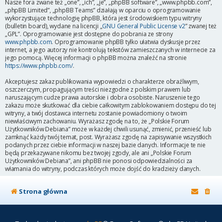
Nasze fora zwane też „one”, „ich”, „je”, „phpBB software”, „www.phpbb.com”,
„phpBB Limited”, „phpBB Teams” działają w oparciu o oprogramowanie
wykorzystujące technologię phpBB, która jest środowiskiem typu witryny
(bulletin board), wydane na licencji „
GNU General Public License v2
” zwanej też
„GPL”. Oprogramowanie jest dostępne do pobrania ze strony
www.phpbb.com
. Oprogramowanie phpBB tylko ułatwia dyskusje przez
internet, a jego autorzy nie kontrolują tekstów zamieszczanych w internecie za
jego pomocą. Więcej informacji o phpBB można znaleźć na stronie
https://www.phpbb.com/
.
Akceptujesz zakaz publikowania wypowiedzi o charakterze obraźliwym,
oszczerczym, propagującym treści niezgodne z polskim prawem lub
naruszającym cudze prawa autorskie i dobra osobiste. Naruszenie tego
zakazu może skutkować dla ciebie całkowitym zablokowaniem dostępu do tej
witryny, a twój dostawca internetu zostanie powiadomiony o twoim
niewłaściwym zachowaniu. Wyrażasz zgodę na to, że „Polskie Forum
Użytkowników Debiana” może w każdej chwili usunąć, zmienić, przenieść lub
zamknąć każdy twój temat, post. Wyrażasz zgodę na zapisywanie wszystkich
podanych przez ciebie informacji w naszej bazie danych. Informacje te nie
będą przekazywane nikomu bez twojej zgody, ale ani „Polskie Forum
Użytkowników Debiana”, ani phpBB nie ponosi odpowiedzialności za
włamania do witryny, podczas których może dojść do kradzieży danych.
Strona główna