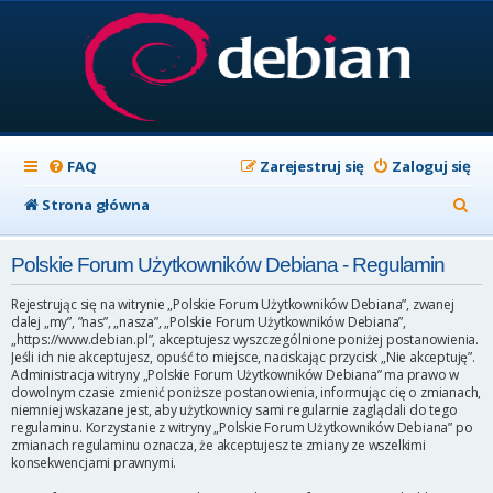
FAQ
Zarejestruj się
Zaloguj się
S
Strona główna
z
Polskie Forum Użytkowników Debiana - Regulamin
u
k
Rejestrując się na witrynie „Polskie Forum Użytkowników Debiana”, zwanej
dalej „my”, ”nas”, „nasza”, „Polskie Forum Użytkowników Debiana”,
a
„https://www.debian.pl”, akceptujesz wyszczególnione poniżej postanowienia.
Jeśli ich nie akceptujesz, opuść to miejsce, naciskając przycisk „Nie akceptuję”.
j
Administracja witryny „Polskie Forum Użytkowników Debiana” ma prawo w
dowolnym czasie zmienić poniższe postanowienia, informując cię o zmianach,
niemniej wskazane jest, aby użytkownicy sami regularnie zaglądali do tego
regulaminu. Korzystanie z witryny „Polskie Forum Użytkowników Debiana” po
zmianach regulaminu oznacza, że akceptujesz te zmiany ze wszelkimi
konsekwencjami prawnymi.