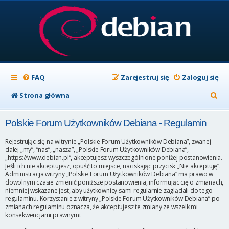
FAQ
Zarejestruj się
Zaloguj się
S
Strona główna
z
Polskie Forum Użytkowników Debiana - Regulamin
u
k
Rejestrując się na witrynie „Polskie Forum Użytkowników Debiana”, zwanej
dalej „my”, ”nas”, „nasza”, „Polskie Forum Użytkowników Debiana”,
a
„https://www.debian.pl”, akceptujesz wyszczególnione poniżej postanowienia.
Jeśli ich nie akceptujesz, opuść to miejsce, naciskając przycisk „Nie akceptuję”.
j
Administracja witryny „Polskie Forum Użytkowników Debiana” ma prawo w
dowolnym czasie zmienić poniższe postanowienia, informując cię o zmianach,
niemniej wskazane jest, aby użytkownicy sami regularnie zaglądali do tego
regulaminu. Korzystanie z witryny „Polskie Forum Użytkowników Debiana” po
zmianach regulaminu oznacza, że akceptujesz te zmiany ze wszelkimi
konsekwencjami prawnymi.