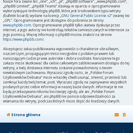
Nasze fora zwane też „one”, „ich”, „je”, „phpBB software”, „www.phpbb.com”,
„phpBB Limited”, „phpBB Teams” działają w oparciu o oprogramowanie
wykorzystujące technologię phpBB, która jest środowiskiem typu witryny
(bulletin board), wydane na licencji „
GNU General Public License v2
” zwanej też
„GPL”. Oprogramowanie jest dostępne do pobrania ze strony
www.phpbb.com
. Oprogramowanie phpBB tylko ułatwia dyskusje przez
internet, a jego autorzy nie kontrolują tekstów zamieszczanych w internecie za
jego pomocą. Więcej informacji o phpBB można znaleźć na stronie
https://www.phpbb.com/
.
Akceptujesz zakaz publikowania wypowiedzi o charakterze obraźliwym,
oszczerczym, propagującym treści niezgodne z polskim prawem lub
naruszającym cudze prawa autorskie i dobra osobiste. Naruszenie tego
zakazu może skutkować dla ciebie całkowitym zablokowaniem dostępu do tej
witryny, a twój dostawca internetu zostanie powiadomiony o twoim
niewłaściwym zachowaniu. Wyrażasz zgodę na to, że „Polskie Forum
Użytkowników Debiana” może w każdej chwili usunąć, zmienić, przenieść lub
zamknąć każdy twój temat, post. Wyrażasz zgodę na zapisywanie wszystkich
podanych przez ciebie informacji w naszej bazie danych. Informacje te nie
będą przekazywane nikomu bez twojej zgody, ale ani „Polskie Forum
Użytkowników Debiana”, ani phpBB nie ponosi odpowiedzialności za
włamania do witryny, podczas których może dojść do kradzieży danych.
Strona główna