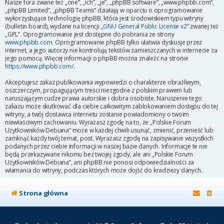
Nasze fora zwane też „one”, „ich”, „je”, „phpBB software”, „www.phpbb.com”,
„phpBB Limited”, „phpBB Teams” działają w oparciu o oprogramowanie
wykorzystujące technologię phpBB, która jest środowiskiem typu witryny
(bulletin board), wydane na licencji „
GNU General Public License v2
” zwanej też
„GPL”. Oprogramowanie jest dostępne do pobrania ze strony
www.phpbb.com
. Oprogramowanie phpBB tylko ułatwia dyskusje przez
internet, a jego autorzy nie kontrolują tekstów zamieszczanych w internecie za
jego pomocą. Więcej informacji o phpBB można znaleźć na stronie
https://www.phpbb.com/
.
Akceptujesz zakaz publikowania wypowiedzi o charakterze obraźliwym,
oszczerczym, propagującym treści niezgodne z polskim prawem lub
naruszającym cudze prawa autorskie i dobra osobiste. Naruszenie tego
zakazu może skutkować dla ciebie całkowitym zablokowaniem dostępu do tej
witryny, a twój dostawca internetu zostanie powiadomiony o twoim
niewłaściwym zachowaniu. Wyrażasz zgodę na to, że „Polskie Forum
Użytkowników Debiana” może w każdej chwili usunąć, zmienić, przenieść lub
zamknąć każdy twój temat, post. Wyrażasz zgodę na zapisywanie wszystkich
podanych przez ciebie informacji w naszej bazie danych. Informacje te nie
będą przekazywane nikomu bez twojej zgody, ale ani „Polskie Forum
Użytkowników Debiana”, ani phpBB nie ponosi odpowiedzialności za
włamania do witryny, podczas których może dojść do kradzieży danych.
Strona główna