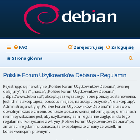
FAQ
Zarejestruj się
Zaloguj się
S
Strona główna
z
Polskie Forum Użytkowników Debiana - Regulamin
u
k
Rejestrując się na witrynie „Polskie Forum Użytkowników Debiana”, zwanej
dalej „my”, ”nas”, „nasza”, „Polskie Forum Użytkowników Debiana”,
a
„https://www.debian.pl”, akceptujesz wyszczególnione poniżej postanowienia.
Jeśli ich nie akceptujesz, opuść to miejsce, naciskając przycisk „Nie akceptuję”.
j
Administracja witryny „Polskie Forum Użytkowników Debiana” ma prawo w
dowolnym czasie zmienić poniższe postanowienia, informując cię o zmianach,
niemniej wskazane jest, aby użytkownicy sami regularnie zaglądali do tego
regulaminu. Korzystanie z witryny „Polskie Forum Użytkowników Debiana” po
zmianach regulaminu oznacza, że akceptujesz te zmiany ze wszelkimi
konsekwencjami prawnymi.