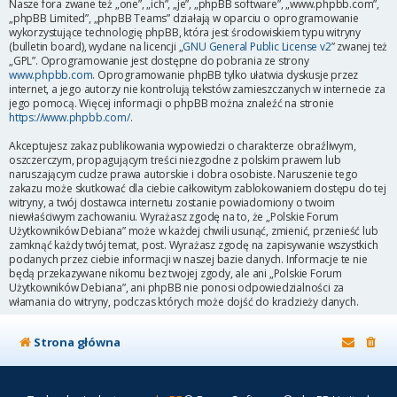
Nasze fora zwane też „one”, „ich”, „je”, „phpBB software”, „www.phpbb.com”,
„phpBB Limited”, „phpBB Teams” działają w oparciu o oprogramowanie
wykorzystujące technologię phpBB, która jest środowiskiem typu witryny
(bulletin board), wydane na licencji „
GNU General Public License v2
” zwanej też
„GPL”. Oprogramowanie jest dostępne do pobrania ze strony
www.phpbb.com
. Oprogramowanie phpBB tylko ułatwia dyskusje przez
internet, a jego autorzy nie kontrolują tekstów zamieszczanych w internecie za
jego pomocą. Więcej informacji o phpBB można znaleźć na stronie
https://www.phpbb.com/
.
Akceptujesz zakaz publikowania wypowiedzi o charakterze obraźliwym,
oszczerczym, propagującym treści niezgodne z polskim prawem lub
naruszającym cudze prawa autorskie i dobra osobiste. Naruszenie tego
zakazu może skutkować dla ciebie całkowitym zablokowaniem dostępu do tej
witryny, a twój dostawca internetu zostanie powiadomiony o twoim
niewłaściwym zachowaniu. Wyrażasz zgodę na to, że „Polskie Forum
Użytkowników Debiana” może w każdej chwili usunąć, zmienić, przenieść lub
zamknąć każdy twój temat, post. Wyrażasz zgodę na zapisywanie wszystkich
podanych przez ciebie informacji w naszej bazie danych. Informacje te nie
będą przekazywane nikomu bez twojej zgody, ale ani „Polskie Forum
Użytkowników Debiana”, ani phpBB nie ponosi odpowiedzialności za
włamania do witryny, podczas których może dojść do kradzieży danych.
Strona główna