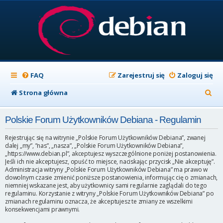
FAQ
Zarejestruj się
Zaloguj się
S
Strona główna
z
Polskie Forum Użytkowników Debiana - Regulamin
u
k
Rejestrując się na witrynie „Polskie Forum Użytkowników Debiana”, zwanej
dalej „my”, ”nas”, „nasza”, „Polskie Forum Użytkowników Debiana”,
a
„https://www.debian.pl”, akceptujesz wyszczególnione poniżej postanowienia.
Jeśli ich nie akceptujesz, opuść to miejsce, naciskając przycisk „Nie akceptuję”.
j
Administracja witryny „Polskie Forum Użytkowników Debiana” ma prawo w
dowolnym czasie zmienić poniższe postanowienia, informując cię o zmianach,
niemniej wskazane jest, aby użytkownicy sami regularnie zaglądali do tego
regulaminu. Korzystanie z witryny „Polskie Forum Użytkowników Debiana” po
zmianach regulaminu oznacza, że akceptujesz te zmiany ze wszelkimi
konsekwencjami prawnymi.