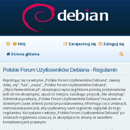
FAQ
Zarejestruj się
Zaloguj się
S
Strona główna
z
Polskie Forum Użytkowników Debiana - Regulamin
u
k
Rejestrując się na witrynie „Polskie Forum Użytkowników Debiana”, zwanej
dalej „my”, ”nas”, „nasza”, „Polskie Forum Użytkowników Debiana”,
a
„https://www.debian.pl”, akceptujesz wyszczególnione poniżej postanowienia.
Jeśli ich nie akceptujesz, opuść to miejsce, naciskając przycisk „Nie akceptuję”.
j
Administracja witryny „Polskie Forum Użytkowników Debiana” ma prawo w
dowolnym czasie zmienić poniższe postanowienia, informując cię o zmianach,
niemniej wskazane jest, aby użytkownicy sami regularnie zaglądali do tego
regulaminu. Korzystanie z witryny „Polskie Forum Użytkowników Debiana” po
zmianach regulaminu oznacza, że akceptujesz te zmiany ze wszelkimi
konsekwencjami prawnymi.