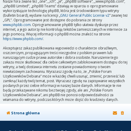
Nasze fora zwane też „one”, „ich”, „je”, „phpBB software”, „www.phpbb.com”,
„phpBB Limited”, „phpBB Teams” działają w oparciu o oprogramowanie
wykorzystujące technologię phpBB, która jest środowiskiem typu witryny
(bulletin board), wydane na licencji „
GNU General Public License v2
” zwanej też
„GPL”. Oprogramowanie jest dostępne do pobrania ze strony
www.phpbb.com
. Oprogramowanie phpBB tylko ułatwia dyskusje przez
internet, a jego autorzy nie kontrolują tekstów zamieszczanych w internecie za
jego pomocą. Więcej informacji o phpBB można znaleźć na stronie
https://www.phpbb.com/
.
Akceptujesz zakaz publikowania wypowiedzi o charakterze obraźliwym,
oszczerczym, propagującym treści niezgodne z polskim prawem lub
naruszającym cudze prawa autorskie i dobra osobiste. Naruszenie tego
zakazu może skutkować dla ciebie całkowitym zablokowaniem dostępu do tej
witryny, a twój dostawca internetu zostanie powiadomiony o twoim
niewłaściwym zachowaniu. Wyrażasz zgodę na to, że „Polskie Forum
Użytkowników Debiana” może w każdej chwili usunąć, zmienić, przenieść lub
zamknąć każdy twój temat, post. Wyrażasz zgodę na zapisywanie wszystkich
podanych przez ciebie informacji w naszej bazie danych. Informacje te nie
będą przekazywane nikomu bez twojej zgody, ale ani „Polskie Forum
Użytkowników Debiana”, ani phpBB nie ponosi odpowiedzialności za
włamania do witryny, podczas których może dojść do kradzieży danych.
Strona główna