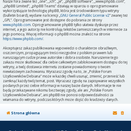
Nasze fora zwane też „one”, „ich”, „je”, „phpBB software”, „www.phpbb.com”,
„phpBB Limited”, „phpBB Teams” działają w oparciu o oprogramowanie
wykorzystujące technologię phpBB, która jest środowiskiem typu witryny
(bulletin board), wydane na licencji „
GNU General Public License v2
” zwanej też
„GPL”. Oprogramowanie jest dostępne do pobrania ze strony
www.phpbb.com
. Oprogramowanie phpBB tylko ułatwia dyskusje przez
internet, a jego autorzy nie kontrolują tekstów zamieszczanych w internecie za
jego pomocą. Więcej informacji o phpBB można znaleźć na stronie
https://www.phpbb.com/
.
Akceptujesz zakaz publikowania wypowiedzi o charakterze obraźliwym,
oszczerczym, propagującym treści niezgodne z polskim prawem lub
naruszającym cudze prawa autorskie i dobra osobiste. Naruszenie tego
zakazu może skutkować dla ciebie całkowitym zablokowaniem dostępu do tej
witryny, a twój dostawca internetu zostanie powiadomiony o twoim
niewłaściwym zachowaniu. Wyrażasz zgodę na to, że „Polskie Forum
Użytkowników Debiana” może w każdej chwili usunąć, zmienić, przenieść lub
zamknąć każdy twój temat, post. Wyrażasz zgodę na zapisywanie wszystkich
podanych przez ciebie informacji w naszej bazie danych. Informacje te nie
będą przekazywane nikomu bez twojej zgody, ale ani „Polskie Forum
Użytkowników Debiana”, ani phpBB nie ponosi odpowiedzialności za
włamania do witryny, podczas których może dojść do kradzieży danych.
Strona główna