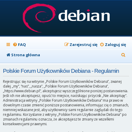
FAQ
Zarejestruj się
Zaloguj się
S
Strona główna
z
Polskie Forum Użytkowników Debiana - Regulamin
u
k
Rejestrując się na witrynie „Polskie Forum Użytkowników Debiana”, zwanej
dalej „my”, ”nas”, „nasza”, „Polskie Forum Użytkowników Debiana”,
a
„https://www.debian.pl”, akceptujesz wyszczególnione poniżej postanowienia.
Jeśli ich nie akceptujesz, opuść to miejsce, naciskając przycisk „Nie akceptuję”.
j
Administracja witryny „Polskie Forum Użytkowników Debiana” ma prawo w
dowolnym czasie zmienić poniższe postanowienia, informując cię o zmianach,
niemniej wskazane jest, aby użytkownicy sami regularnie zaglądali do tego
regulaminu. Korzystanie z witryny „Polskie Forum Użytkowników Debiana” po
zmianach regulaminu oznacza, że akceptujesz te zmiany ze wszelkimi
konsekwencjami prawnymi.