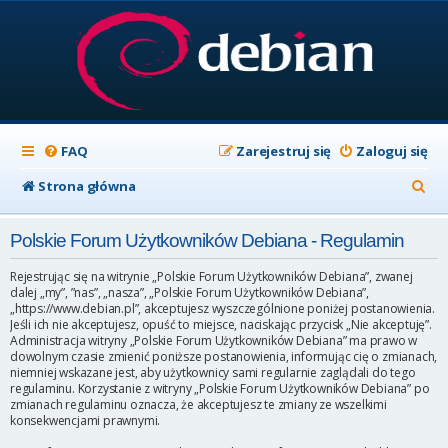
FAQ
Zarejestruj się
Zaloguj się
S
Strona główna
z
Polskie Forum Użytkowników Debiana - Regulamin
u
k
Rejestrując się na witrynie „Polskie Forum Użytkowników Debiana”, zwanej
dalej „my”, ”nas”, „nasza”, „Polskie Forum Użytkowników Debiana”,
a
„https://www.debian.pl”, akceptujesz wyszczególnione poniżej postanowienia.
Jeśli ich nie akceptujesz, opuść to miejsce, naciskając przycisk „Nie akceptuję”.
j
Administracja witryny „Polskie Forum Użytkowników Debiana” ma prawo w
dowolnym czasie zmienić poniższe postanowienia, informując cię o zmianach,
niemniej wskazane jest, aby użytkownicy sami regularnie zaglądali do tego
regulaminu. Korzystanie z witryny „Polskie Forum Użytkowników Debiana” po
zmianach regulaminu oznacza, że akceptujesz te zmiany ze wszelkimi
konsekwencjami prawnymi.