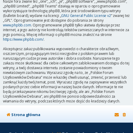
Nasze fora zwane też „one”, „ich”, „je”, „phpBB software”, „www.phpbb.com”,
„phpBB Limited”, „phpBB Teams” działają w oparciu o oprogramowanie
wykorzystujące technologię phpBB, która jest środowiskiem typu witryny
(bulletin board), wydane na licencji „
GNU General Public License v2
” zwanej też
„GPL”. Oprogramowanie jest dostępne do pobrania ze strony
www.phpbb.com
. Oprogramowanie phpBB tylko ułatwia dyskusje przez
internet, a jego autorzy nie kontrolują tekstów zamieszczanych w internecie za
jego pomocą. Więcej informacji o phpBB można znaleźć na stronie
https://www.phpbb.com/
.
Akceptujesz zakaz publikowania wypowiedzi o charakterze obraźliwym,
oszczerczym, propagującym treści niezgodne z polskim prawem lub
naruszającym cudze prawa autorskie i dobra osobiste. Naruszenie tego
zakazu może skutkować dla ciebie całkowitym zablokowaniem dostępu do tej
witryny, a twój dostawca internetu zostanie powiadomiony o twoim
niewłaściwym zachowaniu. Wyrażasz zgodę na to, że „Polskie Forum
Użytkowników Debiana” może w każdej chwili usunąć, zmienić, przenieść lub
zamknąć każdy twój temat, post. Wyrażasz zgodę na zapisywanie wszystkich
podanych przez ciebie informacji w naszej bazie danych. Informacje te nie
będą przekazywane nikomu bez twojej zgody, ale ani „Polskie Forum
Użytkowników Debiana”, ani phpBB nie ponosi odpowiedzialności za
włamania do witryny, podczas których może dojść do kradzieży danych.
Strona główna