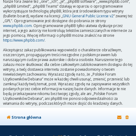
Nasze fora zwane też „one”, „ich”, „je”, „phpBB software”, „www.phpbb.com”,
„phpBB Limited”, „phpBB Teams” działają w oparciu o oprogramowanie
wykorzystujące technologię phpBB, która jest środowiskiem typu witryny
(bulletin board), wydane na licencji „
GNU General Public License v2
” zwanej też
„GPL”. Oprogramowanie jest dostępne do pobrania ze strony
www.phpbb.com
. Oprogramowanie phpBB tylko ułatwia dyskusje przez
internet, a jego autorzy nie kontrolują tekstów zamieszczanych w internecie za
jego pomocą. Więcej informacji o phpBB można znaleźć na stronie
https://www.phpbb.com/
.
Akceptujesz zakaz publikowania wypowiedzi o charakterze obraźliwym,
oszczerczym, propagującym treści niezgodne z polskim prawem lub
naruszającym cudze prawa autorskie i dobra osobiste. Naruszenie tego
zakazu może skutkować dla ciebie całkowitym zablokowaniem dostępu do tej
witryny, a twój dostawca internetu zostanie powiadomiony o twoim
niewłaściwym zachowaniu. Wyrażasz zgodę na to, że „Polskie Forum
Użytkowników Debiana” może w każdej chwili usunąć, zmienić, przenieść lub
zamknąć każdy twój temat, post. Wyrażasz zgodę na zapisywanie wszystkich
podanych przez ciebie informacji w naszej bazie danych. Informacje te nie
będą przekazywane nikomu bez twojej zgody, ale ani „Polskie Forum
Użytkowników Debiana”, ani phpBB nie ponosi odpowiedzialności za
włamania do witryny, podczas których może dojść do kradzieży danych.
Strona główna