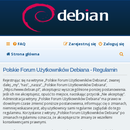
FAQ
Zarejestruj się
Zaloguj się
S
Strona główna
z
Polskie Forum Użytkowników Debiana - Regulamin
u
k
Rejestrując się na witrynie „Polskie Forum Użytkowników Debiana”, zwanej
dalej „my”, ”nas”, „nasza”, „Polskie Forum Użytkowników Debiana”,
a
„https://www.debian.pl”, akceptujesz wyszczególnione poniżej postanowienia.
Jeśli ich nie akceptujesz, opuść to miejsce, naciskając przycisk „Nie akceptuję”.
j
Administracja witryny „Polskie Forum Użytkowników Debiana” ma prawo w
dowolnym czasie zmienić poniższe postanowienia, informując cię o zmianach,
niemniej wskazane jest, aby użytkownicy sami regularnie zaglądali do tego
regulaminu. Korzystanie z witryny „Polskie Forum Użytkowników Debiana” po
zmianach regulaminu oznacza, że akceptujesz te zmiany ze wszelkimi
konsekwencjami prawnymi.