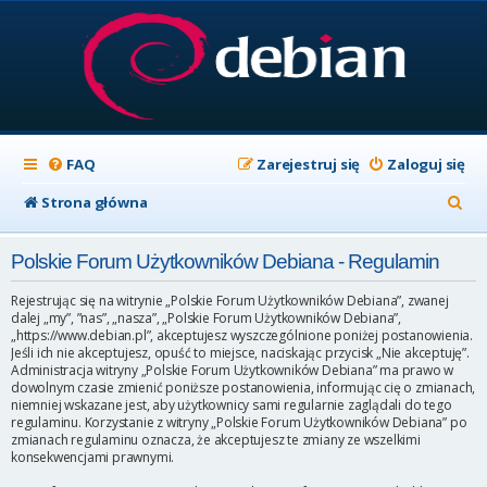
FAQ
Zarejestruj się
Zaloguj się
S
Strona główna
z
Polskie Forum Użytkowników Debiana - Regulamin
u
k
Rejestrując się na witrynie „Polskie Forum Użytkowników Debiana”, zwanej
dalej „my”, ”nas”, „nasza”, „Polskie Forum Użytkowników Debiana”,
a
„https://www.debian.pl”, akceptujesz wyszczególnione poniżej postanowienia.
Jeśli ich nie akceptujesz, opuść to miejsce, naciskając przycisk „Nie akceptuję”.
j
Administracja witryny „Polskie Forum Użytkowników Debiana” ma prawo w
dowolnym czasie zmienić poniższe postanowienia, informując cię o zmianach,
niemniej wskazane jest, aby użytkownicy sami regularnie zaglądali do tego
regulaminu. Korzystanie z witryny „Polskie Forum Użytkowników Debiana” po
zmianach regulaminu oznacza, że akceptujesz te zmiany ze wszelkimi
konsekwencjami prawnymi.