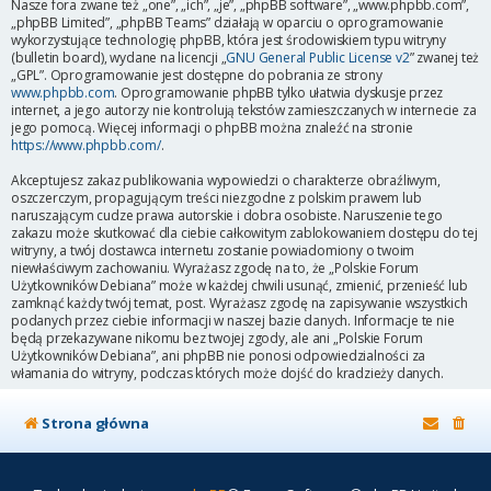
Nasze fora zwane też „one”, „ich”, „je”, „phpBB software”, „www.phpbb.com”,
„phpBB Limited”, „phpBB Teams” działają w oparciu o oprogramowanie
wykorzystujące technologię phpBB, która jest środowiskiem typu witryny
(bulletin board), wydane na licencji „
GNU General Public License v2
” zwanej też
„GPL”. Oprogramowanie jest dostępne do pobrania ze strony
www.phpbb.com
. Oprogramowanie phpBB tylko ułatwia dyskusje przez
internet, a jego autorzy nie kontrolują tekstów zamieszczanych w internecie za
jego pomocą. Więcej informacji o phpBB można znaleźć na stronie
https://www.phpbb.com/
.
Akceptujesz zakaz publikowania wypowiedzi o charakterze obraźliwym,
oszczerczym, propagującym treści niezgodne z polskim prawem lub
naruszającym cudze prawa autorskie i dobra osobiste. Naruszenie tego
zakazu może skutkować dla ciebie całkowitym zablokowaniem dostępu do tej
witryny, a twój dostawca internetu zostanie powiadomiony o twoim
niewłaściwym zachowaniu. Wyrażasz zgodę na to, że „Polskie Forum
Użytkowników Debiana” może w każdej chwili usunąć, zmienić, przenieść lub
zamknąć każdy twój temat, post. Wyrażasz zgodę na zapisywanie wszystkich
podanych przez ciebie informacji w naszej bazie danych. Informacje te nie
będą przekazywane nikomu bez twojej zgody, ale ani „Polskie Forum
Użytkowników Debiana”, ani phpBB nie ponosi odpowiedzialności za
włamania do witryny, podczas których może dojść do kradzieży danych.
Strona główna