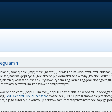
Regulamin
ebiana”, zwanej dalej „my”, ”nas”, „nasza”, „Polskie Forum Użytkowników Debiana”,
o miejsce, naciskając przycisk „Nie akceptuję”. Administracja witryny „Polskie Fo
, niemniej wskazane jest, aby użytkownicy sami regularnie zaglądali do tego regu
 te zmiany ze wszelkimi konsekwencjami prawnymi.
”, „www.phpbb.com”, „phpBB Limited”, „phpBB Teams” działają w oparciu o oprogr
cji „
GNU General Public License v2
” zwanej też „GPL”. Oprogramowanie jest dost
et, a jego autorzy nie kontrolują tekstów zamieszczanych w internecie za jego p