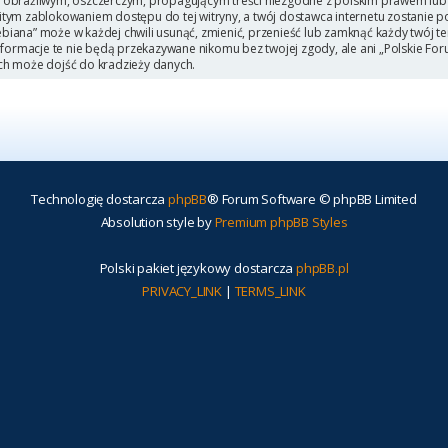
 obraźliwym, oszczerczym, propagującym treści niezgodne z polskim prawem lub 
itym zablokowaniem dostępu do tej witryny, a twój dostawca internetu zostanie
iana” może w każdej chwili usunąć, zmienić, przenieść lub zamknąć każdy twój t
Informacje te nie będą przekazywane nikomu bez twojej zgody, ale ani „Polskie F
ch może dojść do kradzieży danych.
Technologię dostarcza
phpBB
® Forum Software © phpBB Limited
Absolution style by
Premium phpBB Styles
Polski pakiet językowy dostarcza
phpBB.pl
PRIVACY_LINK
|
TERMS_LINK