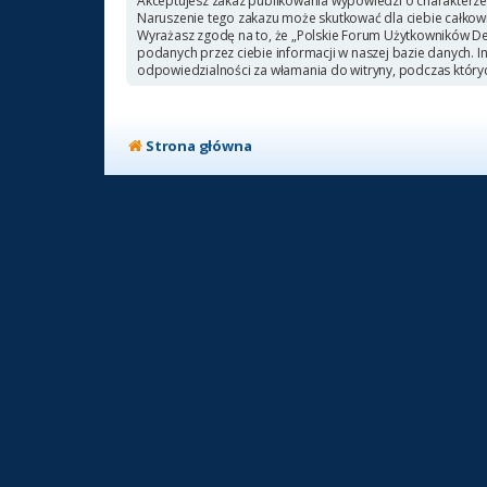
Akceptujesz zakaz publikowania wypowiedzi o charakterze
Naruszenie tego zakazu może skutkować dla ciebie całkow
Wyrażasz zgodę na to, że „Polskie Forum Użytkowników Deb
podanych przez ciebie informacji w naszej bazie danych. 
odpowiedzialności za włamania do witryny, podczas który
Strona główna