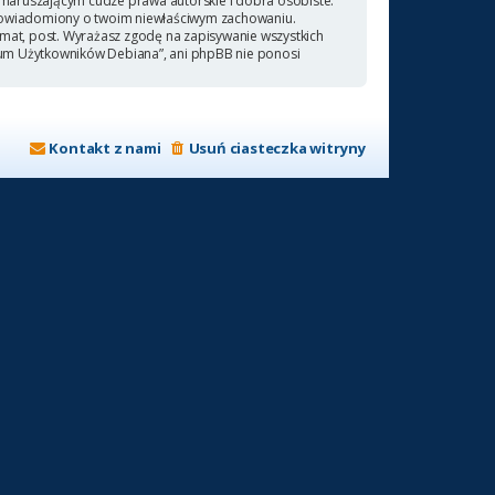
naruszającym cudze prawa autorskie i dobra osobiste.
 powiadomiony o twoim niewłaściwym zachowaniu.
emat, post. Wyrażasz zgodę na zapisywanie wszystkich
orum Użytkowników Debiana”, ani phpBB nie ponosi
Kontakt z nami
Usuń ciasteczka witryny