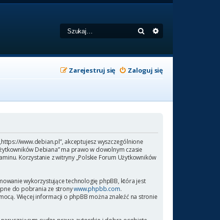
Szukaj
Wyszukiwanie zaa
Zarejestruj się
Zaloguj się
 „https://www.debian.pl”, akceptujesz wyszczególnione
rum Użytkowników Debiana” ma prawo w dowolnym czasie
laminu. Korzystanie z witryny „Polskie Forum Użytkowników
amowanie wykorzystujące technologię phpBB, która jest
ępne do pobrania ze strony
www.phpbb.com
.
omocą. Więcej informacji o phpBB można znaleźć na stronie