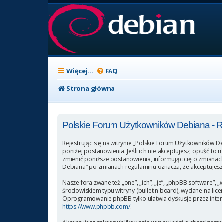
Więcej…
FAQ
Strona główna
Polskie Forum Użytkowników Debiana - 
Rejestrując się na witrynie „Polskie Forum Użytkowników D
poniżej postanowienia. Jeśli ich nie akceptujesz, opuść t
zmienić poniższe postanowienia, informując cię o zmianach
Debiana” po zmianach regulaminu oznacza, że akceptujesz
Nasze fora zwane też „one”, „ich”, „je”, „phpBB software
środowiskiem typu witryny (bulletin board), wydane na licen
Oprogramowanie phpBB tylko ułatwia dyskusje przez intern
https://www.phpbb.com/
.