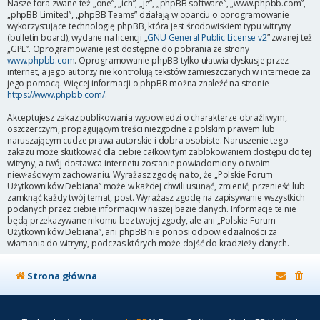
Nasze fora zwane też „one”, „ich”, „je”, „phpBB software”, „www.phpbb.com”,
„phpBB Limited”, „phpBB Teams” działają w oparciu o oprogramowanie
wykorzystujące technologię phpBB, która jest środowiskiem typu witryny
(bulletin board), wydane na licencji „
GNU General Public License v2
” zwanej też
„GPL”. Oprogramowanie jest dostępne do pobrania ze strony
www.phpbb.com
. Oprogramowanie phpBB tylko ułatwia dyskusje przez
internet, a jego autorzy nie kontrolują tekstów zamieszczanych w internecie za
jego pomocą. Więcej informacji o phpBB można znaleźć na stronie
https://www.phpbb.com/
.
Akceptujesz zakaz publikowania wypowiedzi o charakterze obraźliwym,
oszczerczym, propagującym treści niezgodne z polskim prawem lub
naruszającym cudze prawa autorskie i dobra osobiste. Naruszenie tego
zakazu może skutkować dla ciebie całkowitym zablokowaniem dostępu do tej
witryny, a twój dostawca internetu zostanie powiadomiony o twoim
niewłaściwym zachowaniu. Wyrażasz zgodę na to, że „Polskie Forum
Użytkowników Debiana” może w każdej chwili usunąć, zmienić, przenieść lub
zamknąć każdy twój temat, post. Wyrażasz zgodę na zapisywanie wszystkich
podanych przez ciebie informacji w naszej bazie danych. Informacje te nie
będą przekazywane nikomu bez twojej zgody, ale ani „Polskie Forum
Użytkowników Debiana”, ani phpBB nie ponosi odpowiedzialności za
włamania do witryny, podczas których może dojść do kradzieży danych.
Strona główna