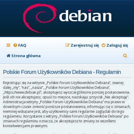
FAQ
Zarejestruj się
Zaloguj się
S
Strona główna
z
Polskie Forum Użytkowników Debiana - Regulamin
u
k
Rejestrując się na witrynie „Polskie Forum Użytkowników Debiana”, zwanej
dalej „my”, ”nas”, „nasza”, „Polskie Forum Użytkowników Debiana”,
a
„https://www.debian.pl”, akceptujesz wyszczególnione poniżej postanowienia.
Jeśli ich nie akceptujesz, opuść to miejsce, naciskając przycisk „Nie akceptuję”.
j
Administracja witryny „Polskie Forum Użytkowników Debiana” ma prawo w
dowolnym czasie zmienić poniższe postanowienia, informując cię o zmianach,
niemniej wskazane jest, aby użytkownicy sami regularnie zaglądali do tego
regulaminu. Korzystanie z witryny „Polskie Forum Użytkowników Debiana” po
zmianach regulaminu oznacza, że akceptujesz te zmiany ze wszelkimi
konsekwencjami prawnymi.