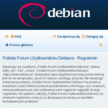
FAQ
Zarejestruj się
Zaloguj się
S
Strona główna
z
Polskie Forum Użytkowników Debiana - Regulamin
u
k
Rejestrując się na witrynie „Polskie Forum Użytkowników Debiana”, zwanej
dalej „my”, ”nas”, „nasza”, „Polskie Forum Użytkowników Debiana”,
a
„https://www.debian.pl”, akceptujesz wyszczególnione poniżej postanowienia.
Jeśli ich nie akceptujesz, opuść to miejsce, naciskając przycisk „Nie akceptuję”.
j
Administracja witryny „Polskie Forum Użytkowników Debiana” ma prawo w
dowolnym czasie zmienić poniższe postanowienia, informując cię o zmianach,
niemniej wskazane jest, aby użytkownicy sami regularnie zaglądali do tego
regulaminu. Korzystanie z witryny „Polskie Forum Użytkowników Debiana” po
zmianach regulaminu oznacza, że akceptujesz te zmiany ze wszelkimi
konsekwencjami prawnymi.