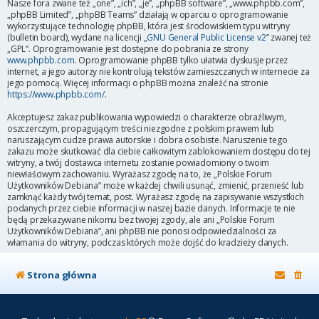
Nasze fora zwane też „one”, „ich”, „je”, „phpBB software”, „www.phpbb.com”,
„phpBB Limited”, „phpBB Teams” działają w oparciu o oprogramowanie
wykorzystujące technologię phpBB, która jest środowiskiem typu witryny
(bulletin board), wydane na licencji „
GNU General Public License v2
” zwanej też
„GPL”. Oprogramowanie jest dostępne do pobrania ze strony
www.phpbb.com
. Oprogramowanie phpBB tylko ułatwia dyskusje przez
internet, a jego autorzy nie kontrolują tekstów zamieszczanych w internecie za
jego pomocą. Więcej informacji o phpBB można znaleźć na stronie
https://www.phpbb.com/
.
Akceptujesz zakaz publikowania wypowiedzi o charakterze obraźliwym,
oszczerczym, propagującym treści niezgodne z polskim prawem lub
naruszającym cudze prawa autorskie i dobra osobiste. Naruszenie tego
zakazu może skutkować dla ciebie całkowitym zablokowaniem dostępu do tej
witryny, a twój dostawca internetu zostanie powiadomiony o twoim
niewłaściwym zachowaniu. Wyrażasz zgodę na to, że „Polskie Forum
Użytkowników Debiana” może w każdej chwili usunąć, zmienić, przenieść lub
zamknąć każdy twój temat, post. Wyrażasz zgodę na zapisywanie wszystkich
podanych przez ciebie informacji w naszej bazie danych. Informacje te nie
będą przekazywane nikomu bez twojej zgody, ale ani „Polskie Forum
Użytkowników Debiana”, ani phpBB nie ponosi odpowiedzialności za
włamania do witryny, podczas których może dojść do kradzieży danych.
Strona główna