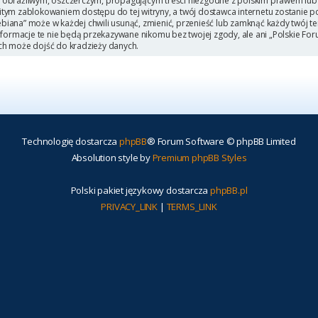
 obraźliwym, oszczerczym, propagującym treści niezgodne z polskim prawem lub 
itym zablokowaniem dostępu do tej witryny, a twój dostawca internetu zostanie
iana” może w każdej chwili usunąć, zmienić, przenieść lub zamknąć każdy twój t
Informacje te nie będą przekazywane nikomu bez twojej zgody, ale ani „Polskie F
ch może dojść do kradzieży danych.
Technologię dostarcza
phpBB
® Forum Software © phpBB Limited
Absolution style by
Premium phpBB Styles
Polski pakiet językowy dostarcza
phpBB.pl
PRIVACY_LINK
|
TERMS_LINK