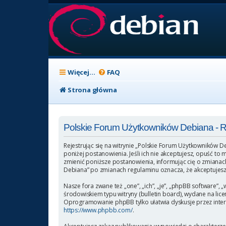
Więcej…
FAQ
Strona główna
Polskie Forum Użytkowników Debiana - 
Rejestrując się na witrynie „Polskie Forum Użytkowników D
poniżej postanowienia. Jeśli ich nie akceptujesz, opuść t
zmienić poniższe postanowienia, informując cię o zmianach
Debiana” po zmianach regulaminu oznacza, że akceptujesz
Nasze fora zwane też „one”, „ich”, „je”, „phpBB software
środowiskiem typu witryny (bulletin board), wydane na licen
Oprogramowanie phpBB tylko ułatwia dyskusje przez intern
https://www.phpbb.com/
.