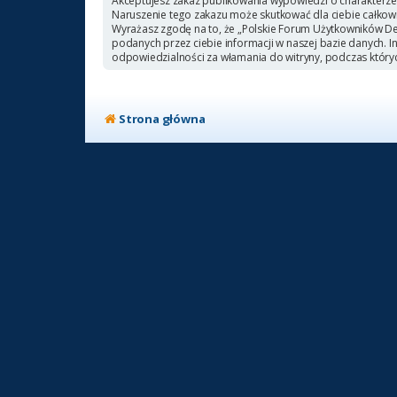
Akceptujesz zakaz publikowania wypowiedzi o charakterze
Naruszenie tego zakazu może skutkować dla ciebie całkow
Wyrażasz zgodę na to, że „Polskie Forum Użytkowników Deb
podanych przez ciebie informacji w naszej bazie danych. 
odpowiedzialności za włamania do witryny, podczas który
Strona główna