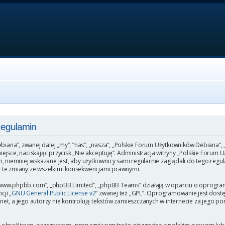
Regulamin
ebiana”, zwanej dalej „my”, ”nas”, „nasza”, „Polskie Forum Użytkowników Debiana”,
o miejsce, naciskając przycisk „Nie akceptuję”. Administracja witryny „Polskie Fo
, niemniej wskazane jest, aby użytkownicy sami regularnie zaglądali do tego regu
 te zmiany ze wszelkimi konsekwencjami prawnymi.
”, „www.phpbb.com”, „phpBB Limited”, „phpBB Teams” działają w oparciu o oprogr
cji „
GNU General Public License v2
” zwanej też „GPL”. Oprogramowanie jest dost
et, a jego autorzy nie kontrolują tekstów zamieszczanych w internecie za jego p