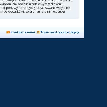
naruszającym cudze prawa autorskie i dobra osobiste.
 powiadomiony o twoim niewłaściwym zachowaniu.
emat, post. Wyrażasz zgodę na zapisywanie wszystkich
orum Użytkowników Debiana”, ani phpBB nie ponosi
Kontakt z nami
Usuń ciasteczka witryny