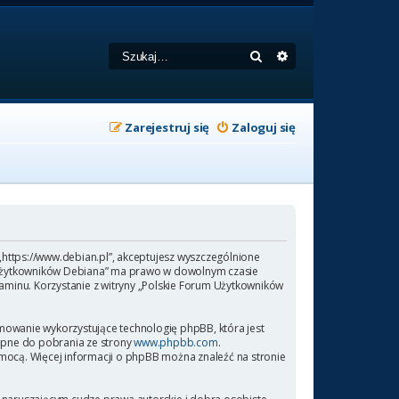
Szukaj
Wyszukiwanie zaa
Zarejestruj się
Zaloguj się
 „https://www.debian.pl”, akceptujesz wyszczególnione
rum Użytkowników Debiana” ma prawo w dowolnym czasie
laminu. Korzystanie z witryny „Polskie Forum Użytkowników
amowanie wykorzystujące technologię phpBB, która jest
ępne do pobrania ze strony
www.phpbb.com
.
omocą. Więcej informacji o phpBB można znaleźć na stronie