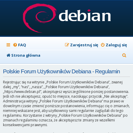
FAQ
Zarejestruj się
Zaloguj się
S
Strona główna
z
Polskie Forum Użytkowników Debiana - Regulamin
u
k
Rejestrując się na witrynie „Polskie Forum Użytkowników Debiana”, zwanej
dalej „my”, ”nas”, „nasza”, „Polskie Forum Użytkowników Debiana”,
a
„https://www.debian.pl”, akceptujesz wyszczególnione poniżej postanowienia.
Jeśli ich nie akceptujesz, opuść to miejsce, naciskając przycisk „Nie akceptuję”.
j
Administracja witryny „Polskie Forum Użytkowników Debiana” ma prawo w
dowolnym czasie zmienić poniższe postanowienia, informując cię o zmianach,
niemniej wskazane jest, aby użytkownicy sami regularnie zaglądali do tego
regulaminu. Korzystanie z witryny „Polskie Forum Użytkowników Debiana” po
zmianach regulaminu oznacza, że akceptujesz te zmiany ze wszelkimi
konsekwencjami prawnymi.