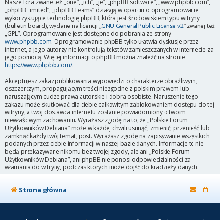
Nasze fora zwane też „one”, „ich”, „je”, „phpBB software”, „www.phpbb.com”,
„phpBB Limited”, „phpBB Teams” działają w oparciu o oprogramowanie
wykorzystujące technologię phpBB, która jest środowiskiem typu witryny
(bulletin board), wydane na licencji „
GNU General Public License v2
” zwanej też
„GPL”. Oprogramowanie jest dostępne do pobrania ze strony
www.phpbb.com
. Oprogramowanie phpBB tylko ułatwia dyskusje przez
internet, a jego autorzy nie kontrolują tekstów zamieszczanych w internecie za
jego pomocą. Więcej informacji o phpBB można znaleźć na stronie
https://www.phpbb.com/
.
Akceptujesz zakaz publikowania wypowiedzi o charakterze obraźliwym,
oszczerczym, propagującym treści niezgodne z polskim prawem lub
naruszającym cudze prawa autorskie i dobra osobiste. Naruszenie tego
zakazu może skutkować dla ciebie całkowitym zablokowaniem dostępu do tej
witryny, a twój dostawca internetu zostanie powiadomiony o twoim
niewłaściwym zachowaniu. Wyrażasz zgodę na to, że „Polskie Forum
Użytkowników Debiana” może w każdej chwili usunąć, zmienić, przenieść lub
zamknąć każdy twój temat, post. Wyrażasz zgodę na zapisywanie wszystkich
podanych przez ciebie informacji w naszej bazie danych. Informacje te nie
będą przekazywane nikomu bez twojej zgody, ale ani „Polskie Forum
Użytkowników Debiana”, ani phpBB nie ponosi odpowiedzialności za
włamania do witryny, podczas których może dojść do kradzieży danych.
Strona główna