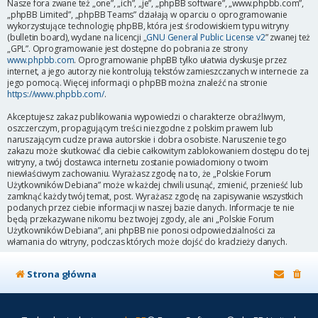
Nasze fora zwane też „one”, „ich”, „je”, „phpBB software”, „www.phpbb.com”,
„phpBB Limited”, „phpBB Teams” działają w oparciu o oprogramowanie
wykorzystujące technologię phpBB, która jest środowiskiem typu witryny
(bulletin board), wydane na licencji „
GNU General Public License v2
” zwanej też
„GPL”. Oprogramowanie jest dostępne do pobrania ze strony
www.phpbb.com
. Oprogramowanie phpBB tylko ułatwia dyskusje przez
internet, a jego autorzy nie kontrolują tekstów zamieszczanych w internecie za
jego pomocą. Więcej informacji o phpBB można znaleźć na stronie
https://www.phpbb.com/
.
Akceptujesz zakaz publikowania wypowiedzi o charakterze obraźliwym,
oszczerczym, propagującym treści niezgodne z polskim prawem lub
naruszającym cudze prawa autorskie i dobra osobiste. Naruszenie tego
zakazu może skutkować dla ciebie całkowitym zablokowaniem dostępu do tej
witryny, a twój dostawca internetu zostanie powiadomiony o twoim
niewłaściwym zachowaniu. Wyrażasz zgodę na to, że „Polskie Forum
Użytkowników Debiana” może w każdej chwili usunąć, zmienić, przenieść lub
zamknąć każdy twój temat, post. Wyrażasz zgodę na zapisywanie wszystkich
podanych przez ciebie informacji w naszej bazie danych. Informacje te nie
będą przekazywane nikomu bez twojej zgody, ale ani „Polskie Forum
Użytkowników Debiana”, ani phpBB nie ponosi odpowiedzialności za
włamania do witryny, podczas których może dojść do kradzieży danych.
Strona główna