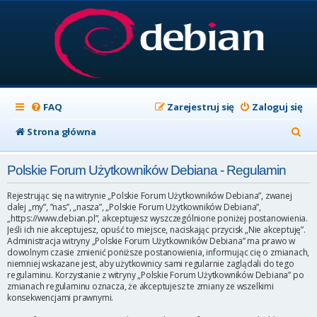
FAQ
Zarejestruj się
Zaloguj się
S
Strona główna
z
Polskie Forum Użytkowników Debiana - Regulamin
u
k
Rejestrując się na witrynie „Polskie Forum Użytkowników Debiana”, zwanej
dalej „my”, ”nas”, „nasza”, „Polskie Forum Użytkowników Debiana”,
a
„https://www.debian.pl”, akceptujesz wyszczególnione poniżej postanowienia.
Jeśli ich nie akceptujesz, opuść to miejsce, naciskając przycisk „Nie akceptuję”.
j
Administracja witryny „Polskie Forum Użytkowników Debiana” ma prawo w
dowolnym czasie zmienić poniższe postanowienia, informując cię o zmianach,
niemniej wskazane jest, aby użytkownicy sami regularnie zaglądali do tego
regulaminu. Korzystanie z witryny „Polskie Forum Użytkowników Debiana” po
zmianach regulaminu oznacza, że akceptujesz te zmiany ze wszelkimi
konsekwencjami prawnymi.