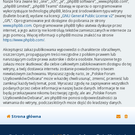
Nasze fora zwane też „one”, „ich”, „je”, „phpBB software”, „www.phpbb.com”,
„phpBB Limited”, „phpBB Teams” działają w oparciu o oprogramowanie
wykorzystujące technologię phpBB, która jest środowiskiem typu witryny
(bulletin board), wydane na licencji „
GNU General Public License v2
” zwanej też
„GPL”. Oprogramowanie jest dostępne do pobrania ze strony
www.phpbb.com
. Oprogramowanie phpBB tylko ułatwia dyskusje przez
internet, a jego autorzy nie kontrolują tekstów zamieszczanych w internecie za
jego pomocą. Więcej informacji o phpBB można znaleźć na stronie
https://www.phpbb.com/
.
Akceptujesz zakaz publikowania wypowiedzi o charakterze obraźliwym,
oszczerczym, propagującym treści niezgodne z polskim prawem lub
naruszającym cudze prawa autorskie i dobra osobiste. Naruszenie tego
zakazu może skutkować dla ciebie całkowitym zablokowaniem dostępu do tej
witryny, a twój dostawca internetu zostanie powiadomiony o twoim
niewłaściwym zachowaniu. Wyrażasz zgodę na to, że „Polskie Forum
Użytkowników Debiana” może w każdej chwili usunąć, zmienić, przenieść lub
zamknąć każdy twój temat, post. Wyrażasz zgodę na zapisywanie wszystkich
podanych przez ciebie informacji w naszej bazie danych. Informacje te nie
będą przekazywane nikomu bez twojej zgody, ale ani „Polskie Forum
Użytkowników Debiana”, ani phpBB nie ponosi odpowiedzialności za
włamania do witryny, podczas których może dojść do kradzieży danych.
Strona główna