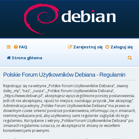
FAQ
Zarejestruj się
Zaloguj się
S
Strona główna
z
Polskie Forum Użytkowników Debiana - Regulamin
u
k
Rejestrując się na witrynie „Polskie Forum Użytkowników Debiana”, zwanej
dalej „my”, ”nas”, „nasza”, „Polskie Forum Użytkowników Debiana”,
a
„https://www.debian.pl”, akceptujesz wyszczególnione poniżej postanowienia.
Jeśli ich nie akceptujesz, opuść to miejsce, naciskając przycisk „Nie akceptuję”.
j
Administracja witryny „Polskie Forum Użytkowników Debiana” ma prawo w
dowolnym czasie zmienić poniższe postanowienia, informując cię o zmianach,
niemniej wskazane jest, aby użytkownicy sami regularnie zaglądali do tego
regulaminu. Korzystanie z witryny „Polskie Forum Użytkowników Debiana” po
zmianach regulaminu oznacza, że akceptujesz te zmiany ze wszelkimi
konsekwencjami prawnymi.